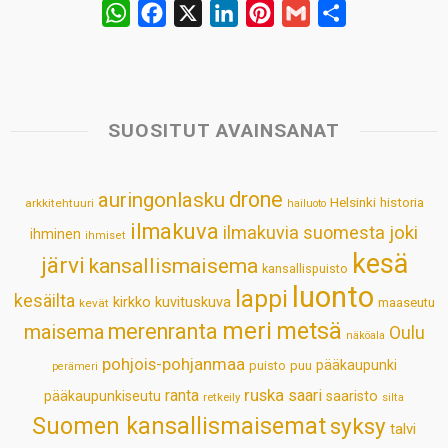
W
F
X
L
P
G
S
h
a
i
i
m
h
a
c
n
n
a
a
t
e
k
t
i
r
s
b
e
e
l
e
SUOSITUT AVAINSANAT
A
o
d
r
p
o
I
e
drone
auringonlasku
Helsinki
historia
arkkitehtuuri
hailuoto
p
k
n
s
ilmakuva
ilmakuvia suomesta
joki
ihminen
t
ihmiset
kesä
järvi
kansallismaisema
kansallispuisto
luonto
lappi
kesäilta
kirkko
kuvituskuva
maaseutu
kevät
meri
metsä
merenranta
maisema
Oulu
näköala
pohjois-pohjanmaa
pääkaupunki
puisto
puu
perämeri
ruska
ranta
saari
pääkaupunkiseutu
saaristo
retkeily
silta
Suomen kansallismaisemat
syksy
talvi