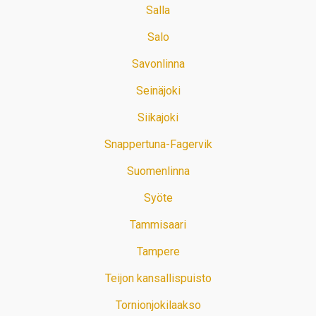
Salla
Salo
Savonlinna
Seinäjoki
Siikajoki
Snappertuna-Fagervik
Suomenlinna
Syöte
Tammisaari
Tampere
Teijon kansallispuisto
Tornionjokilaakso