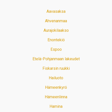
Aavasaksa
Ahvenanmaa
Aurajokilaakso
Enontekiö
Espoo
Etelä-Pohjanmaan lakeudet
Fiskarsin ruukki
Hailuoto
Hämeenkyrö
Hämeenlinna
Hamina