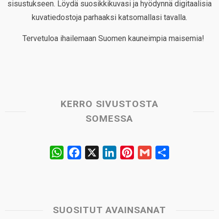
sisustukseen. Löydä suosikkikuvasi ja hyödynnä digitaalisia
kuvatiedostoja parhaaksi katsomallasi tavalla.
Tervetuloa ihailemaan Suomen kauneimpia maisemia!
KERRO SIVUSTOSTA
SOMESSA
W
F
X
L
P
G
S
h
a
i
i
m
h
a
c
n
n
a
a
t
e
k
t
i
r
s
b
e
e
l
e
SUOSITUT AVAINSANAT