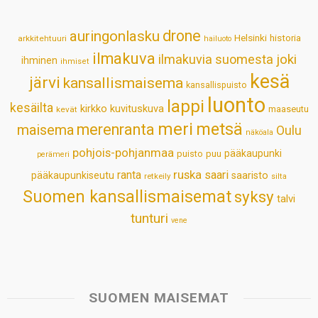
A
o
d
r
p
o
I
e
drone
auringonlasku
Helsinki
historia
arkkitehtuuri
hailuoto
p
k
n
s
ilmakuva
ilmakuvia suomesta
joki
ihminen
t
ihmiset
kesä
järvi
kansallismaisema
kansallispuisto
luonto
lappi
kesäilta
kirkko
kuvituskuva
maaseutu
kevät
meri
metsä
merenranta
maisema
Oulu
näköala
pohjois-pohjanmaa
pääkaupunki
puisto
puu
perämeri
ruska
ranta
saari
pääkaupunkiseutu
saaristo
retkeily
silta
Suomen kansallismaisemat
syksy
talvi
tunturi
vene
SUOMEN MAISEMAT