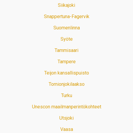
Siikajoki
Snappertuna-Fagervik
Suomenlinna
Syöte
Tammisaari
Tampere
Teijon kansallispuisto
Tornionjokilaakso
Turku
Unescon maailmanperintökohteet
Utsjoki
Vaasa