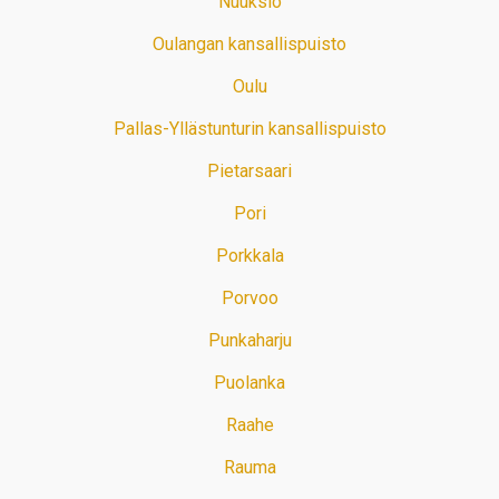
Nuuksio
Oulangan kansallispuisto
Oulu
Pallas-Yllästunturin kansallispuisto
Pietarsaari
Pori
Porkkala
Porvoo
Punkaharju
Puolanka
Raahe
Rauma