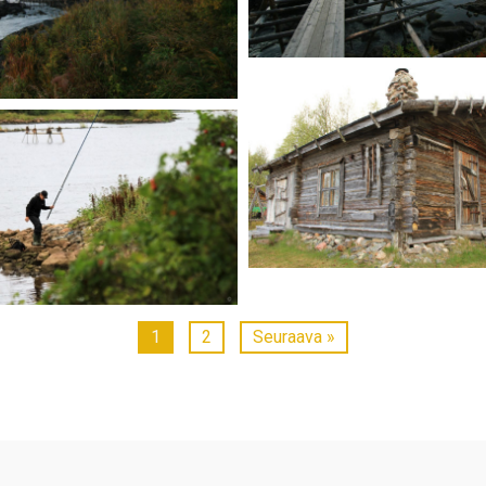
1
2
Seuraava »