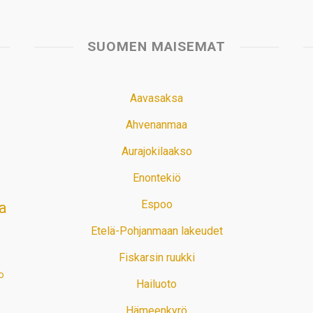
SUOMEN MAISEMAT
Aavasaksa
Ahvenanmaa
Aurajokilaakso
Enontekiö
Espoo
a
Etelä-Pohjanmaan lakeudet
Fiskarsin ruukki
o
Hailuoto
Hämeenkyrö