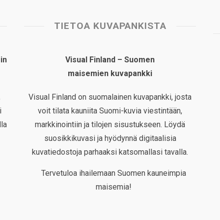
TIETOA KUVAPANKISTA
in
Visual Finland – Suomen
maisemien kuvapankki
,
Visual Finland on suomalainen kuvapankki, josta
i
voit tilata kauniita Suomi-kuvia viestintään,
la
markkinointiin ja tilojen sisustukseen. Löydä
suosikkikuvasi ja hyödynnä digitaalisia
kuvatiedostoja parhaaksi katsomallasi tavalla.
Tervetuloa ihailemaan Suomen kauneimpia
maisemia!