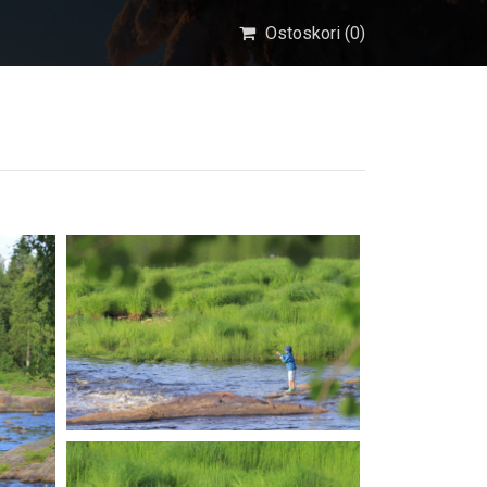
Ostoskori (
0
)