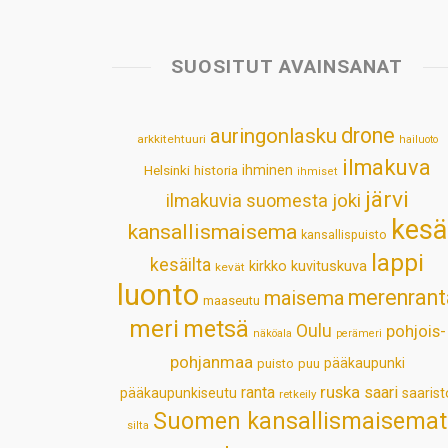
SUOSITUT AVAINSANAT
drone
auringonlasku
arkkitehtuuri
hailuoto
ilmakuva
Helsinki
historia
ihminen
ihmiset
järvi
ilmakuvia suomesta
joki
kesä
kansallismaisema
kansallispuisto
lappi
kesäilta
kirkko
kuvituskuva
kevät
luonto
merenrant
maisema
maaseutu
meri
metsä
Oulu
pohjois-
näköala
perämeri
pohjanmaa
pääkaupunki
puisto
puu
ruska
ranta
saari
pääkaupunkiseutu
saarist
retkeily
Suomen kansallismaisemat
silta