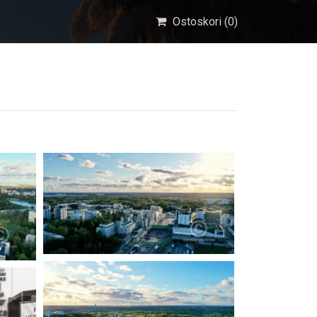
Ostoskori (
0
)