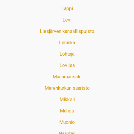
Lappi
Levi
Liesjärven kansallispuisto
Liminka
Lohtaja
Loviisa
Manamansalo
Merenkurkun saaristo
Mikkeli
Muhos
Muonio
Naantali