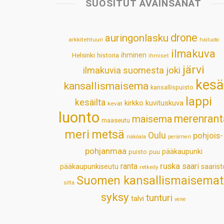
SUOSITUT AVAINSANAT
drone
auringonlasku
arkkitehtuuri
hailuoto
ilmakuva
Helsinki
historia
ihminen
ihmiset
järvi
ilmakuvia suomesta
joki
kesä
kansallismaisema
kansallispuisto
lappi
kesäilta
kirkko
kuvituskuva
kevät
luonto
merenrant
maisema
maaseutu
meri
metsä
Oulu
pohjois-
näköala
perämeri
pohjanmaa
pääkaupunki
puisto
puu
ruska
ranta
saari
pääkaupunkiseutu
saarist
retkeily
Suomen kansallismaisemat
silta
syksy
tunturi
talvi
vene