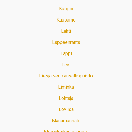
Kuopio
Kuusamo
Lahti
Lappeenranta
Lappi
Levi
Liesjärven kansallispuisto
Liminka
Lohtaja
Loviisa
Manamansalo
Merenkurkun saaristo