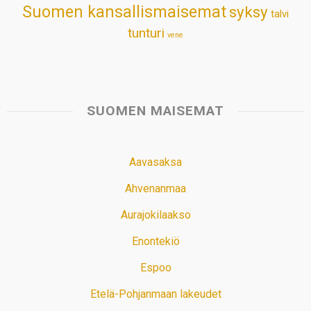
Suomen kansallismaisemat
syksy
talvi
tunturi
vene
SUOMEN MAISEMAT
Aavasaksa
Ahvenanmaa
Aurajokilaakso
Enontekiö
Espoo
Etelä-Pohjanmaan lakeudet