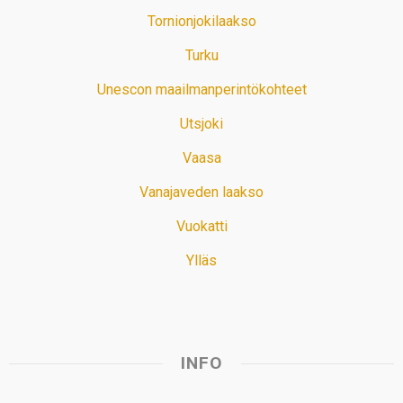
Tornionjokilaakso
Turku
Unescon maailmanperintökohteet
Utsjoki
Vaasa
Vanajaveden laakso
Vuokatti
Ylläs
INFO