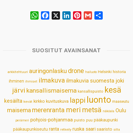
W
F
X
L
P
G
S
h
a
i
i
m
h
a
c
n
n
a
a
t
e
k
t
i
r
s
b
e
e
l
e
SUOSITUT AVAINSANAT
A
o
d
r
p
o
I
e
drone
auringonlasku
Helsinki
historia
arkkitehtuuri
hailuoto
p
k
n
s
ilmakuva
ilmakuvia suomesta
joki
ihminen
t
ihmiset
kesä
järvi
kansallismaisema
kansallispuisto
luonto
lappi
kesäilta
kirkko
kuvituskuva
maaseutu
kevät
meri
metsä
merenranta
maisema
Oulu
näköala
pohjois-pohjanmaa
pääkaupunki
puisto
puu
perämeri
ruska
ranta
saari
pääkaupunkiseutu
saaristo
retkeily
silta