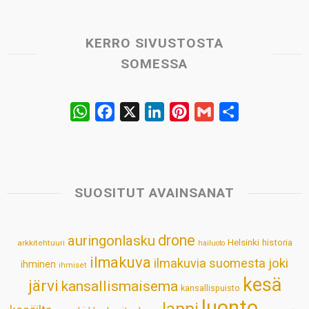
KERRO SIVUSTOSTA
SOMESSA
W
F
X
L
P
G
S
h
a
i
i
m
h
a
c
n
n
a
a
t
e
k
t
i
r
s
b
e
e
l
e
SUOSITUT AVAINSANAT
A
o
d
r
p
o
I
e
drone
auringonlasku
Helsinki
historia
arkkitehtuuri
hailuoto
p
k
n
s
ilmakuva
ilmakuvia suomesta
joki
ihminen
t
ihmiset
kesä
järvi
kansallismaisema
kansallispuisto
luonto
lappi