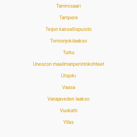
Tammisaari
Tampere
Teijon kansallispuisto
Tornionjokilaakso
Turku
Unescon maailmanperintökohteet
Utsjoki
Vaasa
Vanajaveden laakso
Vuokatti
Ylläs