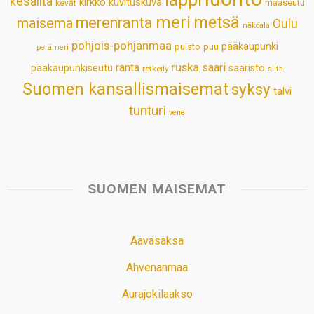
kesäilta
kirkko
kuvituskuva
maaseutu
kevät
meri
metsä
merenranta
maisema
Oulu
näköala
pohjois-pohjanmaa
pääkaupunki
puisto
puu
perämeri
ruska
ranta
saari
pääkaupunkiseutu
saaristo
retkeily
silta
Suomen kansallismaisemat
syksy
talvi
tunturi
vene
SUOMEN MAISEMAT
Aavasaksa
Ahvenanmaa
Aurajokilaakso