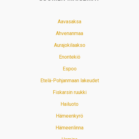
Aavasaksa
Ahvenanmaa
Aurajokilaakso
Enontekiö
Espoo
Etelä-Pohjanmaan lakeudet
Fiskarsin ruukki
Hailuoto
Hämeenkyrö
Hämeenlinna