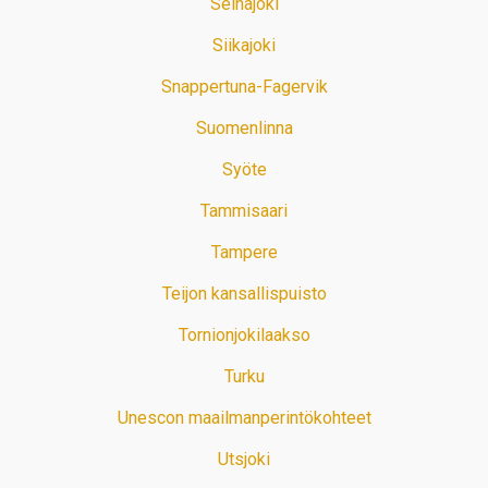
Seinäjoki
Siikajoki
Snappertuna-Fagervik
Suomenlinna
Syöte
Tammisaari
Tampere
Teijon kansallispuisto
Tornionjokilaakso
Turku
Unescon maailmanperintökohteet
Utsjoki