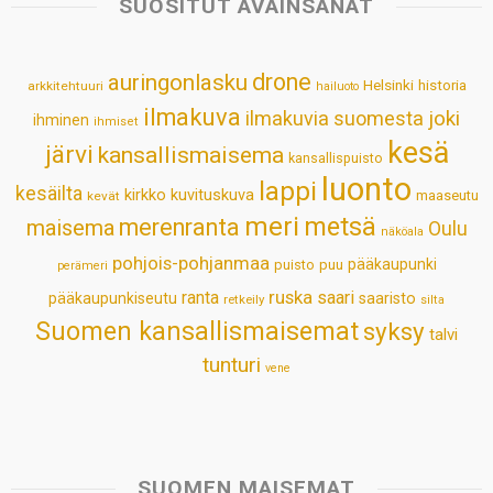
SUOSITUT AVAINSANAT
A
o
d
r
p
o
I
e
drone
auringonlasku
Helsinki
historia
arkkitehtuuri
hailuoto
p
k
n
s
ilmakuva
ilmakuvia suomesta
joki
ihminen
t
ihmiset
kesä
järvi
kansallismaisema
kansallispuisto
luonto
lappi
kesäilta
kirkko
kuvituskuva
maaseutu
kevät
meri
metsä
merenranta
maisema
Oulu
näköala
pohjois-pohjanmaa
pääkaupunki
puisto
puu
perämeri
ruska
ranta
saari
pääkaupunkiseutu
saaristo
retkeily
silta
Suomen kansallismaisemat
syksy
talvi
tunturi
vene
SUOMEN MAISEMAT