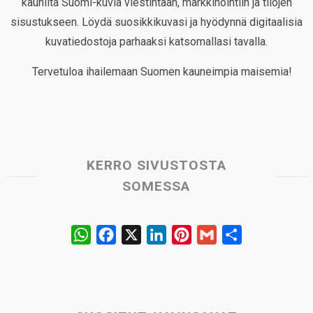
kauniita Suomi-kuvia viestintään, markkinointiin ja tilojen
sisustukseen. Löydä suosikkikuvasi ja hyödynnä digitaalisia
kuvatiedostoja parhaaksi katsomallasi tavalla.
Tervetuloa ihailemaan Suomen kauneimpia maisemia!
KERRO SIVUSTOSTA
SOMESSA
W
F
X
L
P
G
S
h
a
i
i
m
h
a
c
n
n
a
a
t
e
k
t
i
r
s
b
e
e
l
e