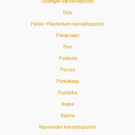
Oulangan kansallispuisto
Oulu
Pallas-Yllästunturin kansallispuisto
Pietarsaari
Pori
Porkkala
Porvoo
Punkaharju
Puolanka
Raahe
Rauma
Repoveden kansallispuisto