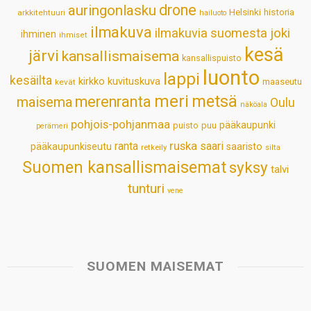
drone
auringonlasku
Helsinki
historia
arkkitehtuuri
hailuoto
p
k
n
s
ilmakuva
ilmakuvia suomesta
joki
ihminen
t
ihmiset
kesä
järvi
kansallismaisema
kansallispuisto
luonto
lappi
kesäilta
kirkko
kuvituskuva
maaseutu
kevät
meri
metsä
merenranta
maisema
Oulu
näköala
pohjois-pohjanmaa
pääkaupunki
puisto
puu
perämeri
ruska
ranta
saari
pääkaupunkiseutu
saaristo
retkeily
silta
Suomen kansallismaisemat
syksy
talvi
tunturi
vene
SUOMEN MAISEMAT