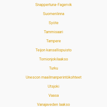
Snappertuna-Fagervik
Suomenlinna
Syöte
Tammisaari
Tampere
Teijon kansallispuisto
Tornionjokilaakso
Turku
Unescon maailmanperintökohteet
Utsjoki
Vaasa
Vanajaveden laakso