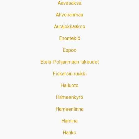
Aavasaksa
Ahvenanmaa
Aurajokilaakso
Enontekiö
Espoo
Etelä-Pohjanmaan lakeudet
Fiskarsin ruukki
Hailuoto
Hämeenkyrö
Hämeenlinna
Hamina
Hanko