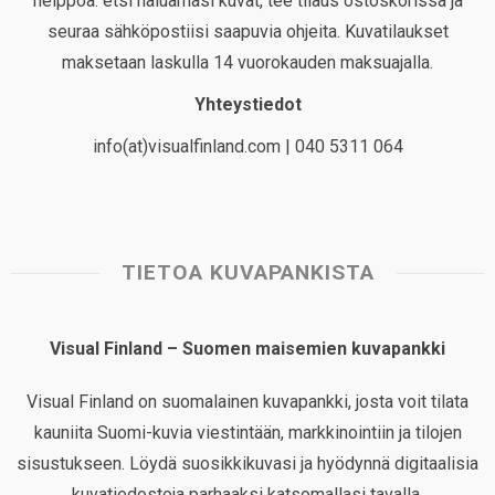
helppoa: etsi haluamasi kuvat, tee tilaus ostoskorissa ja
seuraa sähköpostiisi saapuvia ohjeita. Kuvatilaukset
maksetaan laskulla 14 vuorokauden maksuajalla.
Yhteystiedot
info(at)visualfinland.com | 040 5311 064
TIETOA KUVAPANKISTA
Visual Finland – Suomen maisemien kuvapankki
Visual Finland on suomalainen kuvapankki, josta voit tilata
kauniita Suomi-kuvia viestintään, markkinointiin ja tilojen
sisustukseen. Löydä suosikkikuvasi ja hyödynnä digitaalisia
kuvatiedostoja parhaaksi katsomallasi tavalla.