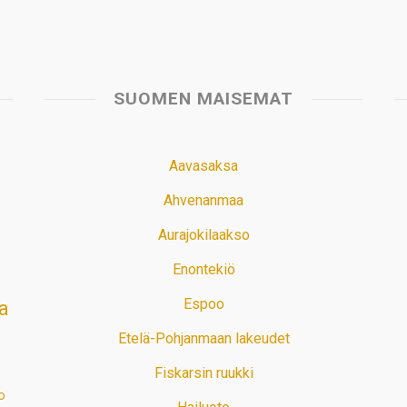
SUOMEN MAISEMAT
Aavasaksa
Ahvenanmaa
Aurajokilaakso
Enontekiö
Espoo
a
Etelä-Pohjanmaan lakeudet
Fiskarsin ruukki
o