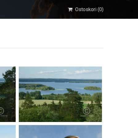
Ostoskori (
0
)