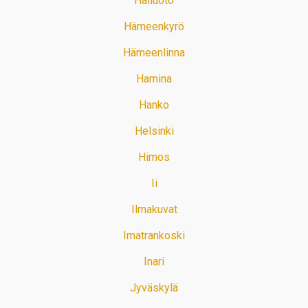
Hailuoto
Hämeenkyrö
Hämeenlinna
Hamina
Hanko
Helsinki
Himos
Ii
Ilmakuvat
Imatrankoski
Inari
Jyväskylä