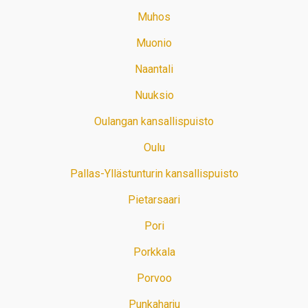
Muhos
Muonio
Naantali
Nuuksio
Oulangan kansallispuisto
Oulu
Pallas-Yllästunturin kansallispuisto
Pietarsaari
Pori
Porkkala
Porvoo
Punkaharju