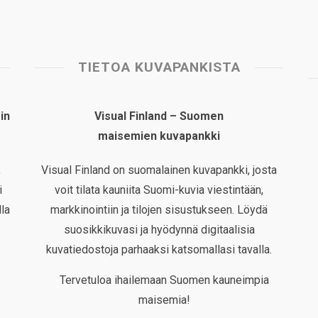
TIETOA KUVAPANKISTA
in
Visual Finland – Suomen
maisemien kuvapankki
,
Visual Finland on suomalainen kuvapankki, josta
i
voit tilata kauniita Suomi-kuvia viestintään,
la
markkinointiin ja tilojen sisustukseen. Löydä
suosikkikuvasi ja hyödynnä digitaalisia
kuvatiedostoja parhaaksi katsomallasi tavalla.
Tervetuloa ihailemaan Suomen kauneimpia
maisemia!