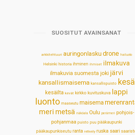
SUOSITUT AVAINSANAT
drone
auringonlasku
arkkitehtuuri
hailuoto
ilmakuva
Helsinki
historia
ihminen
ihmiset
järvi
ilmakuvia suomesta
joki
kesä
kansallismaisema
kansallispuisto
lappi
kesäilta
kirkko
kuvituskuva
kevät
luonto
merenrant
maisema
maaseutu
meri
metsä
Oulu
pohjois-
näköala
perämeri
pohjanmaa
pääkaupunki
puisto
puu
ruska
ranta
saari
pääkaupunkiseutu
saarist
retkeily