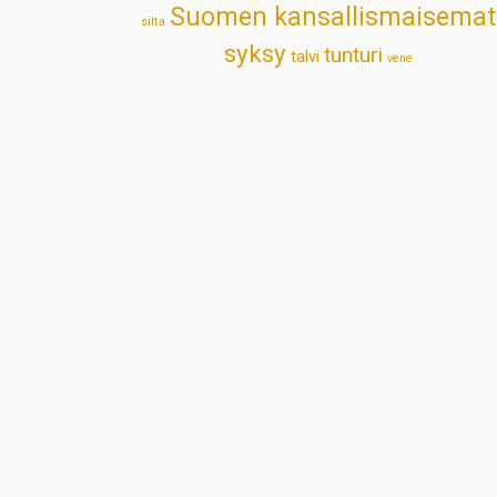
Suomen kansallismaisemat
silta
syksy
tunturi
talvi
vene