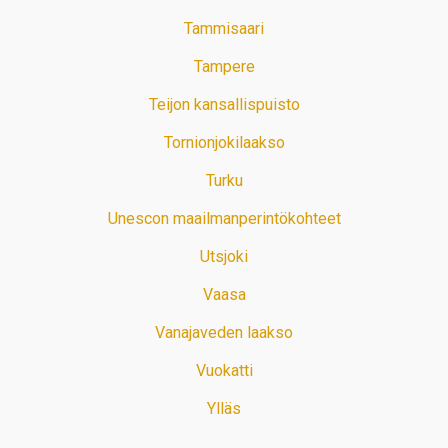
Tammisaari
Tampere
Teijon kansallispuisto
Tornionjokilaakso
Turku
Unescon maailmanperintökohteet
Utsjoki
Vaasa
Vanajaveden laakso
Vuokatti
Ylläs