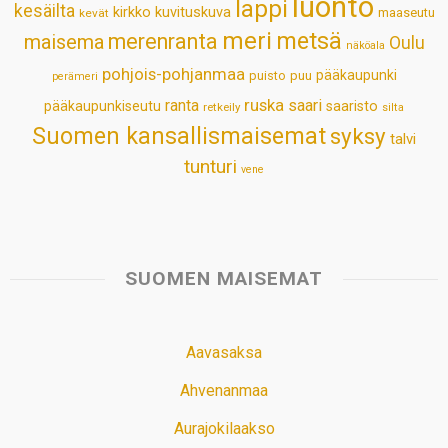
luonto
lappi
kesäilta
kirkko
kuvituskuva
maaseutu
kevät
meri
metsä
merenranta
maisema
Oulu
näköala
pohjois-pohjanmaa
pääkaupunki
puisto
puu
perämeri
ruska
ranta
saari
pääkaupunkiseutu
saaristo
retkeily
silta
Suomen kansallismaisemat
syksy
talvi
tunturi
vene
SUOMEN MAISEMAT
Aavasaksa
Ahvenanmaa
Aurajokilaakso