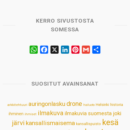
KERRO SIVUSTOSTA
SOMESSA
W
F
X
L
P
G
S
h
a
i
i
m
h
a
c
n
n
a
a
t
e
k
t
i
r
s
b
e
e
l
e
SUOSITUT AVAINSANAT
A
o
d
r
p
o
I
e
drone
auringonlasku
Helsinki
historia
arkkitehtuuri
hailuoto
p
k
n
s
ilmakuva
ilmakuvia suomesta
joki
ihminen
t
ihmiset
kesä
järvi
kansallismaisema
kansallispuisto