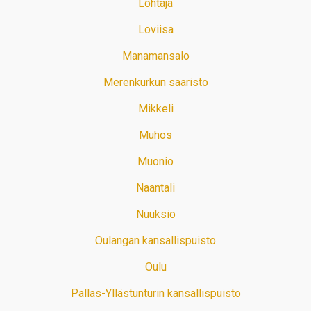
Lohtaja
Loviisa
Manamansalo
Merenkurkun saaristo
Mikkeli
Muhos
Muonio
Naantali
Nuuksio
Oulangan kansallispuisto
Oulu
Pallas-Yllästunturin kansallispuisto