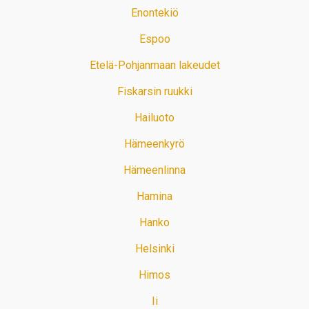
Enontekiö
Espoo
Etelä-Pohjanmaan lakeudet
Fiskarsin ruukki
Hailuoto
Hämeenkyrö
Hämeenlinna
Hamina
Hanko
Helsinki
Himos
Ii