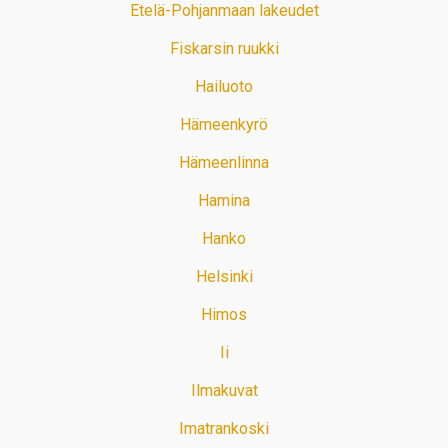
Etelä-Pohjanmaan lakeudet
Fiskarsin ruukki
Hailuoto
Hämeenkyrö
Hämeenlinna
Hamina
Hanko
Helsinki
Himos
Ii
Ilmakuvat
Imatrankoski