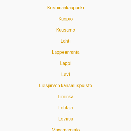
Kristiinankaupunki
Kuopio
Kuusamo
Lahti
Lappeenranta
Lappi
Levi
Liesjärven kansallispuisto
Liminka
Lohtaja
Loviisa
Manamansalo