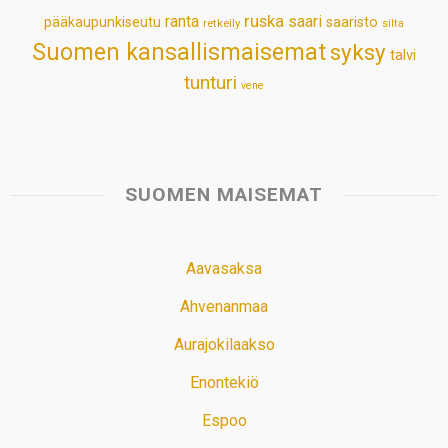
ruska
ranta
saari
pääkaupunkiseutu
saaristo
retkeily
silta
Suomen kansallismaisemat
syksy
talvi
tunturi
vene
SUOMEN MAISEMAT
Aavasaksa
Ahvenanmaa
Aurajokilaakso
Enontekiö
Espoo