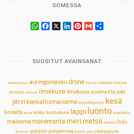
SOMESSA
W
F
X
L
P
G
S
h
a
i
i
m
h
a
c
n
n
a
a
t
e
k
t
i
r
s
b
e
e
l
e
SUOSITUT AVAINSANAT
A
o
d
r
p
o
I
e
drone
auringonlasku
Helsinki
historia
arkkitehtuuri
hailuoto
p
k
n
s
ilmakuva
ilmakuvia suomesta
joki
ihminen
t
ihmiset
kesä
järvi
kansallismaisema
kansallispuisto
luonto
lappi
kesäilta
kirkko
kuvituskuva
maaseutu
kevät
meri
metsä
merenranta
maisema
Oulu
näköala
pohjois-pohjanmaa
pääkaupunki
puisto
puu
perämeri