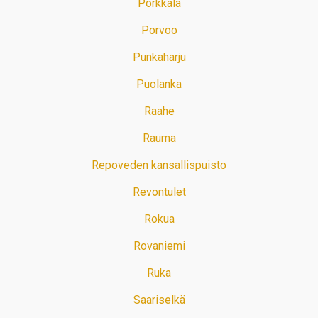
Porkkala
Porvoo
Punkaharju
Puolanka
Raahe
Rauma
Repoveden kansallispuisto
Revontulet
Rokua
Rovaniemi
Ruka
Saariselkä