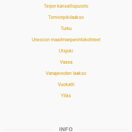
Teijon kansallispuisto
Tornionjokilaakso
Turku
Unescon maailmanperintökohteet
Utsjoki
Vaasa
Vanajaveden laakso
Vuokatti
Ylläs
INFO