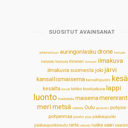
SUOSITUT AVAINSANAT
drone
auringonlasku
arkkitehtuuri
hailuoto
ilmakuva
Helsinki
historia
ihminen
ihmiset
järvi
ilmakuvia suomesta
joki
kesä
kansallismaisema
kansallispuisto
lappi
kesäilta
kirkko
kuvituskuva
kevät
luonto
merenrant
maisema
maaseutu
meri
metsä
Oulu
pohjois-
näköala
perämeri
pohjanmaa
pääkaupunki
puisto
puu
ruska
ranta
saari
pääkaupunkiseutu
saarist
retkeily