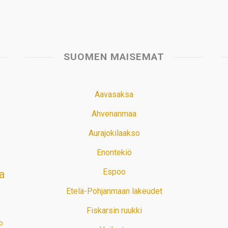
SUOMEN MAISEMAT
Aavasaksa
Ahvenanmaa
Aurajokilaakso
Enontekiö
Espoo
a
Etelä-Pohjanmaan lakeudet
Fiskarsin ruukki
o