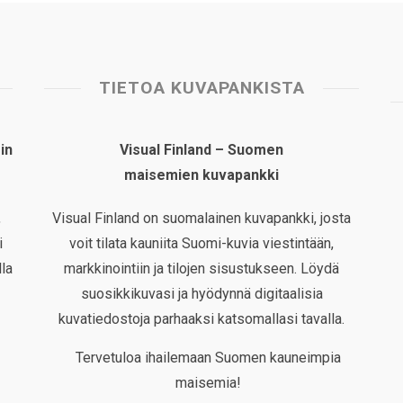
TIETOA KUVAPANKISTA
in
Visual Finland – Suomen
maisemien kuvapankki
,
Visual Finland on suomalainen kuvapankki, josta
i
voit tilata kauniita Suomi-kuvia viestintään,
la
markkinointiin ja tilojen sisustukseen. Löydä
suosikkikuvasi ja hyödynnä digitaalisia
kuvatiedostoja parhaaksi katsomallasi tavalla.
Tervetuloa ihailemaan Suomen kauneimpia
maisemia!