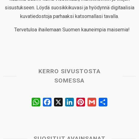
sisustukseen. Löydä suosikkikuvasi ja hyödynnä digitaalisia
kuvatiedostoja parhaaksi katsomallasi tavalla.
Tervetuloa ihailemaan Suomen kauneimpia maisemia!
KERRO SIVUSTOSTA
SOMESSA
W
F
X
L
P
G
S
h
a
i
i
m
h
a
c
n
n
a
a
t
e
k
t
i
r
s
b
e
e
l
e
SUOSITUT AVAINSANAT