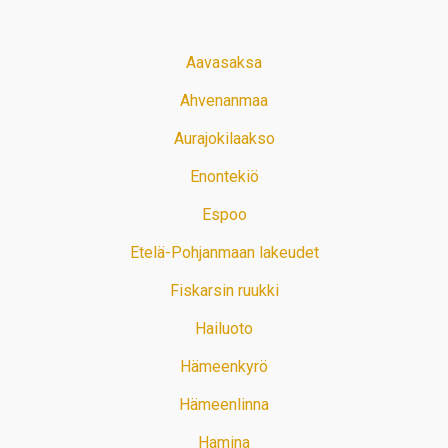
Aavasaksa
Ahvenanmaa
Aurajokilaakso
Enontekiö
Espoo
Etelä-Pohjanmaan lakeudet
Fiskarsin ruukki
Hailuoto
Hämeenkyrö
Hämeenlinna
Hamina