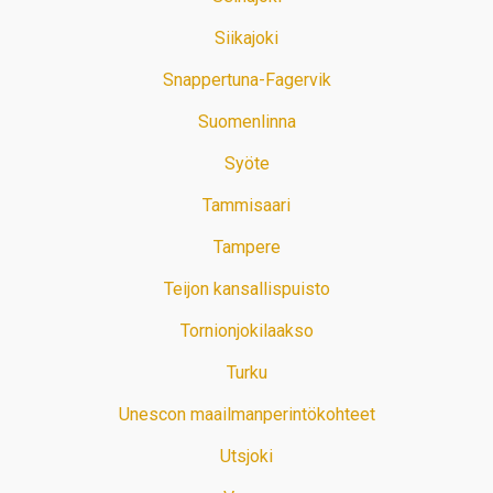
Siikajoki
Snappertuna-Fagervik
Suomenlinna
Syöte
Tammisaari
Tampere
Teijon kansallispuisto
Tornionjokilaakso
Turku
Unescon maailmanperintökohteet
Utsjoki