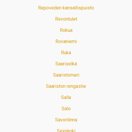
Repoveden kansallispuisto
Revontulet
Rokua
Rovaniemi
Ruka
Saariselkä
Saaristomeri
Saariston rengastie
Salla
Salo
Savonlinna
Seinäjoki