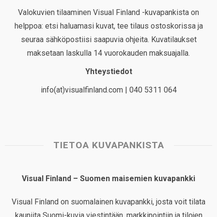
Valokuvien tilaaminen Visual Finland -kuvapankista on
helppoa: etsi haluamasi kuvat, tee tilaus ostoskorissa ja
seuraa sähköpostiisi saapuvia ohjeita. Kuvatilaukset
maksetaan laskulla 14 vuorokauden maksuajalla.
Yhteystiedot
info(at)visualfinland.com | 040 5311 064
TIETOA KUVAPANKISTA
Visual Finland – Suomen maisemien kuvapankki
Visual Finland on suomalainen kuvapankki, josta voit tilata
kauniita Suomi-kuvia viestintään, markkinointiin ja tilojen