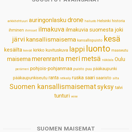
A
o
d
r
p
o
I
e
drone
auringonlasku
Helsinki
historia
arkkitehtuuri
hailuoto
p
k
n
s
ilmakuva
ilmakuvia suomesta
joki
ihminen
t
ihmiset
kesä
järvi
kansallismaisema
kansallispuisto
luonto
lappi
kesäilta
kirkko
kuvituskuva
maaseutu
kevät
meri
metsä
merenranta
maisema
Oulu
näköala
pohjois-pohjanmaa
pääkaupunki
puisto
puu
perämeri
ruska
ranta
saari
pääkaupunkiseutu
saaristo
retkeily
silta
Suomen kansallismaisemat
syksy
talvi
tunturi
vene
SUOMEN MAISEMAT