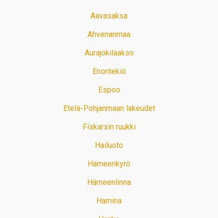
Aavasaksa
Ahvenanmaa
Aurajokilaakso
Enontekiö
Espoo
Etelä-Pohjanmaan lakeudet
Fiskarsin ruukki
Hailuoto
Hämeenkyrö
Hämeenlinna
Hamina