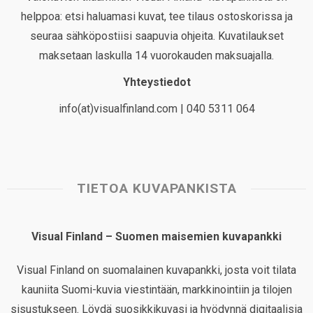
helppoa: etsi haluamasi kuvat, tee tilaus ostoskorissa ja
seuraa sähköpostiisi saapuvia ohjeita. Kuvatilaukset
maksetaan laskulla 14 vuorokauden maksuajalla.
Yhteystiedot
info(at)visualfinland.com | 040 5311 064
TIETOA KUVAPANKISTA
Visual Finland – Suomen maisemien kuvapankki
Visual Finland on suomalainen kuvapankki, josta voit tilata
kauniita Suomi-kuvia viestintään, markkinointiin ja tilojen
sisustukseen. Löydä suosikkikuvasi ja hyödynnä digitaalisia