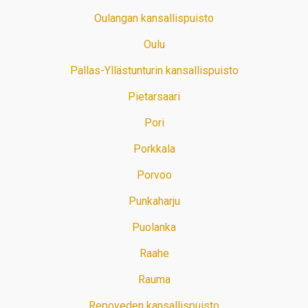
Oulangan kansallispuisto
Oulu
Pallas-Yllästunturin kansallispuisto
Pietarsaari
Pori
Porkkala
Porvoo
Punkaharju
Puolanka
Raahe
Rauma
Repoveden kansallispuisto