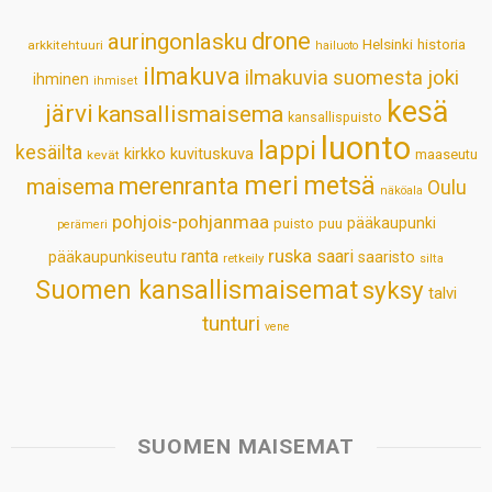
p
o
I
e
drone
auringonlasku
Helsinki
historia
arkkitehtuuri
hailuoto
p
k
n
s
ilmakuva
ilmakuvia suomesta
joki
ihminen
t
ihmiset
kesä
järvi
kansallismaisema
kansallispuisto
luonto
lappi
kesäilta
kirkko
kuvituskuva
maaseutu
kevät
meri
metsä
merenranta
maisema
Oulu
näköala
pohjois-pohjanmaa
pääkaupunki
puisto
puu
perämeri
ruska
ranta
saari
pääkaupunkiseutu
saaristo
retkeily
silta
Suomen kansallismaisemat
syksy
talvi
tunturi
vene
SUOMEN MAISEMAT