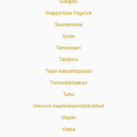
Siikajoki
Snappertuna-Fagervik
Suomenlinna
Syöte
Tammisaari
Tampere
Teijon kansallispuisto
Tornionjokilaakso
Turku
Unescon maailmanperintökohteet
Utsjoki
Vaasa