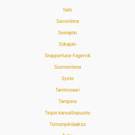
Salo
Savonlinna
Seinäjoki
Siikajoki
Snappertuna-Fagervik
Suomenlinna
Syöte
Tammisaari
Tampere
Teijon kansallispuisto
Tornionjokilaakso