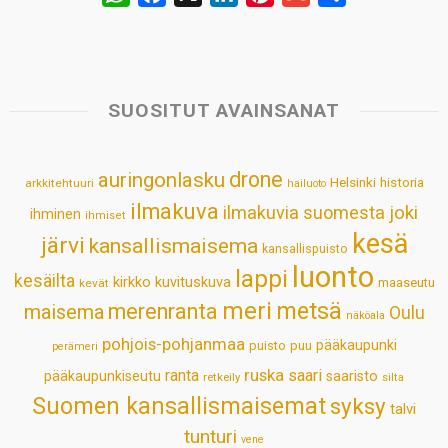
h
a
i
i
m
h
a
c
n
n
a
a
t
e
k
t
i
r
s
b
e
e
l
e
SUOSITUT AVAINSANAT
A
o
d
r
p
o
I
e
drone
auringonlasku
Helsinki
historia
arkkitehtuuri
hailuoto
p
k
n
s
ilmakuva
ilmakuvia suomesta
joki
ihminen
t
ihmiset
kesä
järvi
kansallismaisema
kansallispuisto
luonto
lappi
kesäilta
kirkko
kuvituskuva
maaseutu
kevät
meri
metsä
merenranta
maisema
Oulu
näköala
pohjois-pohjanmaa
pääkaupunki
puisto
puu
perämeri
ruska
ranta
saari
pääkaupunkiseutu
saaristo
retkeily
silta
Suomen kansallismaisemat
syksy
talvi
tunturi
vene