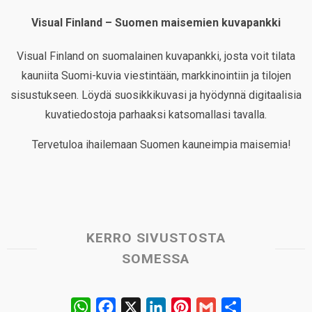
Visual Finland – Suomen maisemien kuvapankki
Visual Finland on suomalainen kuvapankki, josta voit tilata
kauniita Suomi-kuvia viestintään, markkinointiin ja tilojen
sisustukseen. Löydä suosikkikuvasi ja hyödynnä digitaalisia
kuvatiedostoja parhaaksi katsomallasi tavalla.
Tervetuloa ihailemaan Suomen kauneimpia maisemia!
KERRO SIVUSTOSTA
SOMESSA
W
F
X
L
P
G
S