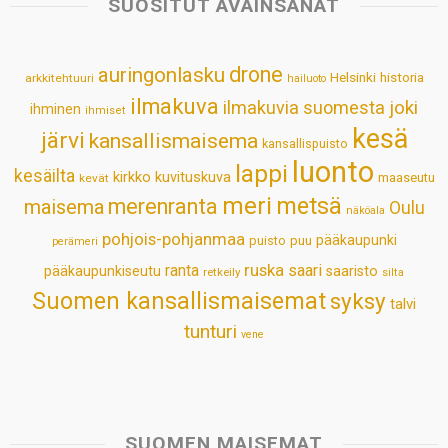
SUOSITUT AVAINSANAT
A
o
d
r
p
o
I
e
drone
auringonlasku
Helsinki
historia
arkkitehtuuri
hailuoto
p
k
n
s
ilmakuva
ilmakuvia suomesta
joki
ihminen
t
ihmiset
kesä
järvi
kansallismaisema
kansallispuisto
luonto
lappi
kesäilta
kirkko
kuvituskuva
maaseutu
kevät
meri
metsä
merenranta
maisema
Oulu
näköala
pohjois-pohjanmaa
pääkaupunki
puisto
puu
perämeri
ruska
ranta
saari
pääkaupunkiseutu
saaristo
retkeily
silta
Suomen kansallismaisemat
syksy
talvi
tunturi
vene
SUOMEN MAISEMAT