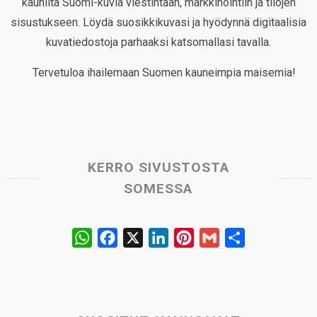
kauniita Suomi-kuvia viestintään, markkinointiin ja tilojen
sisustukseen. Löydä suosikkikuvasi ja hyödynnä digitaalisia
kuvatiedostoja parhaaksi katsomallasi tavalla.
Tervetuloa ihailemaan Suomen kauneimpia maisemia!
KERRO SIVUSTOSTA
SOMESSA
W
F
X
L
P
G
S
h
a
i
i
m
h
a
c
n
n
a
a
t
e
k
t
i
r
s
b
e
e
l
e