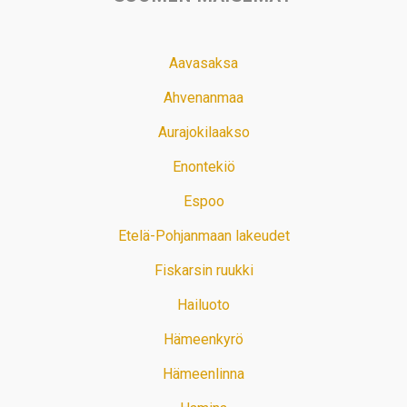
Aavasaksa
Ahvenanmaa
Aurajokilaakso
Enontekiö
Espoo
Etelä-Pohjanmaan lakeudet
Fiskarsin ruukki
Hailuoto
Hämeenkyrö
Hämeenlinna