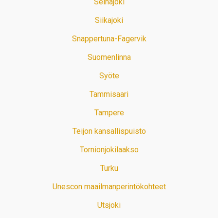
Seinäjoki
Siikajoki
Snappertuna-Fagervik
Suomenlinna
Syöte
Tammisaari
Tampere
Teijon kansallispuisto
Tornionjokilaakso
Turku
Unescon maailmanperintökohteet
Utsjoki