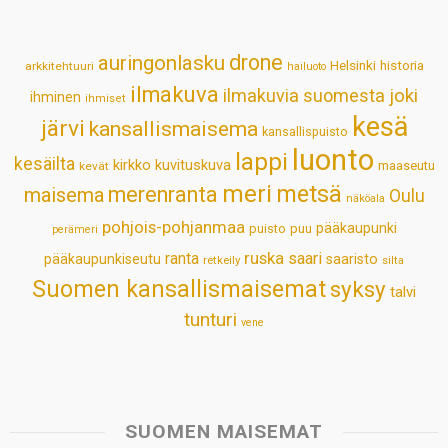
A
o
d
r
p
o
I
e
drone
auringonlasku
Helsinki
historia
arkkitehtuuri
hailuoto
p
k
n
s
ilmakuva
ilmakuvia suomesta
joki
ihminen
t
ihmiset
kesä
järvi
kansallismaisema
kansallispuisto
luonto
lappi
kesäilta
kirkko
kuvituskuva
maaseutu
kevät
meri
metsä
merenranta
maisema
Oulu
näköala
pohjois-pohjanmaa
pääkaupunki
puisto
puu
perämeri
ruska
ranta
saari
pääkaupunkiseutu
saaristo
retkeily
silta
Suomen kansallismaisemat
syksy
talvi
tunturi
vene
SUOMEN MAISEMAT