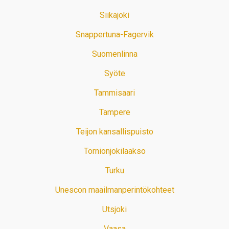
Siikajoki
Snappertuna-Fagervik
Suomenlinna
Syöte
Tammisaari
Tampere
Teijon kansallispuisto
Tornionjokilaakso
Turku
Unescon maailmanperintökohteet
Utsjoki
Vaasa