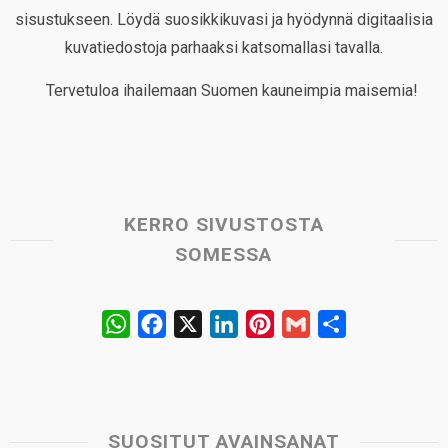
sisustukseen. Löydä suosikkikuvasi ja hyödynnä digitaalisia
kuvatiedostoja parhaaksi katsomallasi tavalla.
Tervetuloa ihailemaan Suomen kauneimpia maisemia!
KERRO SIVUSTOSTA
SOMESSA
W
F
X
L
P
G
S
h
a
i
i
m
h
a
c
n
n
a
a
t
e
k
t
i
r
s
b
e
e
l
e
SUOSITUT AVAINSANAT