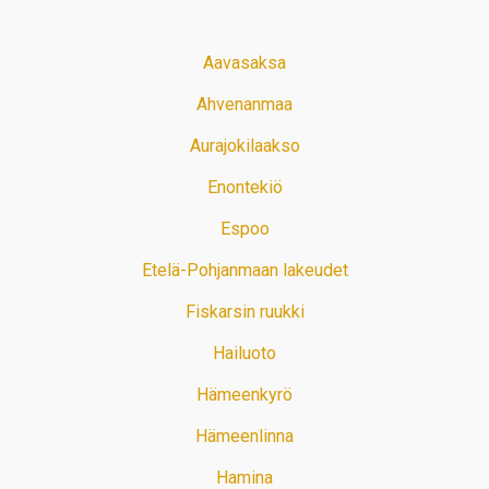
Aavasaksa
Ahvenanmaa
Aurajokilaakso
Enontekiö
Espoo
Etelä-Pohjanmaan lakeudet
Fiskarsin ruukki
Hailuoto
Hämeenkyrö
Hämeenlinna
Hamina