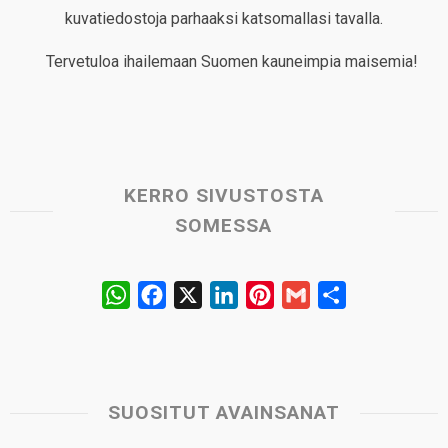
kuvatiedostoja parhaaksi katsomallasi tavalla.
Tervetuloa ihailemaan Suomen kauneimpia maisemia!
KERRO SIVUSTOSTA
SOMESSA
W
F
X
L
P
G
S
h
a
i
i
m
h
a
c
n
n
a
a
t
e
k
t
i
r
s
b
e
e
l
e
SUOSITUT AVAINSANAT
A
o
d
r