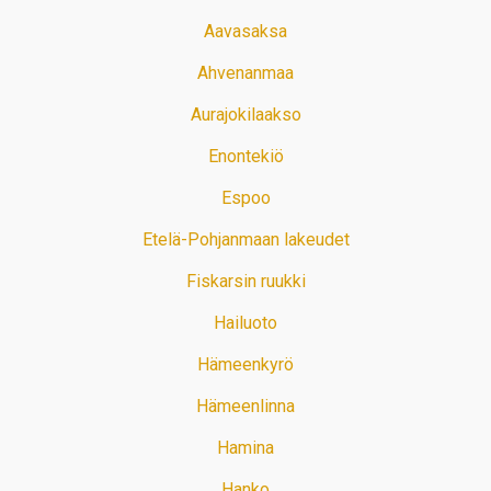
Aavasaksa
Ahvenanmaa
Aurajokilaakso
Enontekiö
Espoo
Etelä-Pohjanmaan lakeudet
Fiskarsin ruukki
Hailuoto
Hämeenkyrö
Hämeenlinna
Hamina
Hanko