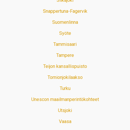
Siikajoki
Snappertuna-Fagervik
Suomenlinna
Syöte
Tammisaari
Tampere
Teijon kansallispuisto
Tornionjokilaakso
Turku
Unescon maailmanperintökohteet
Utsjoki
Vaasa