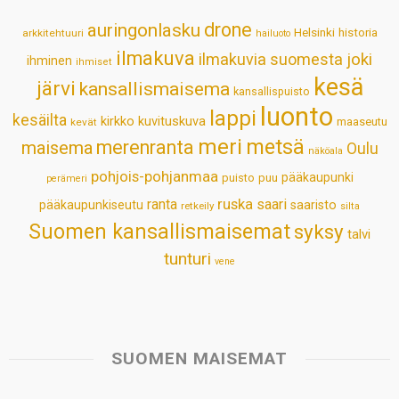
p
o
I
e
drone
auringonlasku
Helsinki
historia
arkkitehtuuri
hailuoto
p
k
n
s
ilmakuva
ilmakuvia suomesta
joki
ihminen
t
ihmiset
kesä
järvi
kansallismaisema
kansallispuisto
luonto
lappi
kesäilta
kirkko
kuvituskuva
maaseutu
kevät
meri
metsä
merenranta
maisema
Oulu
näköala
pohjois-pohjanmaa
pääkaupunki
puisto
puu
perämeri
ruska
ranta
saari
pääkaupunkiseutu
saaristo
retkeily
silta
Suomen kansallismaisemat
syksy
talvi
tunturi
vene
SUOMEN MAISEMAT