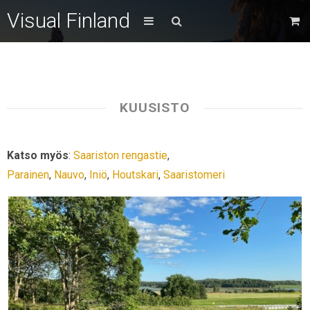
Visual Finland
KUUSISTO
Katso myös
:
Saariston rengastie
,
Parainen
,
Nauvo
,
Iniö
,
Houtskari
,
Saaristomeri