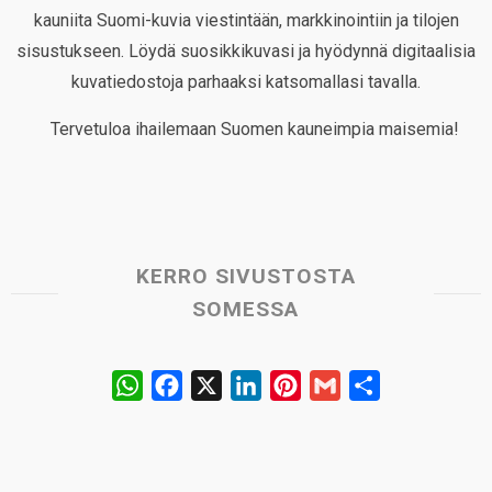
kauniita Suomi-kuvia viestintään, markkinointiin ja tilojen
sisustukseen. Löydä suosikkikuvasi ja hyödynnä digitaalisia
kuvatiedostoja parhaaksi katsomallasi tavalla.
Tervetuloa ihailemaan Suomen kauneimpia maisemia!
KERRO SIVUSTOSTA
SOMESSA
W
F
X
L
P
G
S
h
a
i
i
m
h
a
c
n
n
a
a
t
e
k
t
i
r