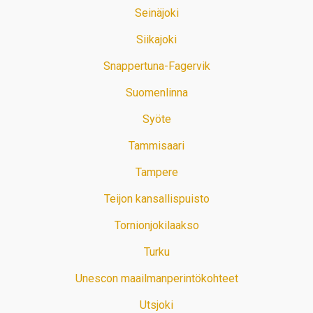
Seinäjoki
Siikajoki
Snappertuna-Fagervik
Suomenlinna
Syöte
Tammisaari
Tampere
Teijon kansallispuisto
Tornionjokilaakso
Turku
Unescon maailmanperintökohteet
Utsjoki