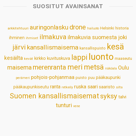
s
b
e
e
l
e
SUOSITUT AVAINSANAT
A
o
d
r
p
o
I
e
drone
auringonlasku
Helsinki
historia
arkkitehtuuri
hailuoto
p
k
n
s
ilmakuva
ilmakuvia suomesta
joki
ihminen
t
ihmiset
kesä
järvi
kansallismaisema
kansallispuisto
luonto
lappi
kesäilta
kirkko
kuvituskuva
maaseutu
kevät
meri
metsä
merenranta
maisema
Oulu
näköala
pohjois-pohjanmaa
pääkaupunki
puisto
puu
perämeri
ruska
ranta
saari
pääkaupunkiseutu
saaristo
retkeily
silta
Suomen kansallismaisemat
syksy
talvi
tunturi
vene