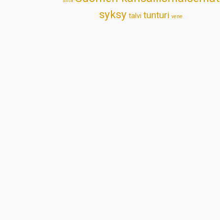
silta
syksy
tunturi
talvi
vene