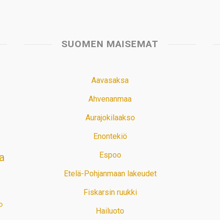
SUOMEN MAISEMAT
Aavasaksa
Ahvenanmaa
Aurajokilaakso
Enontekiö
Espoo
a
Etelä-Pohjanmaan lakeudet
Fiskarsin ruukki
o
Hailuoto