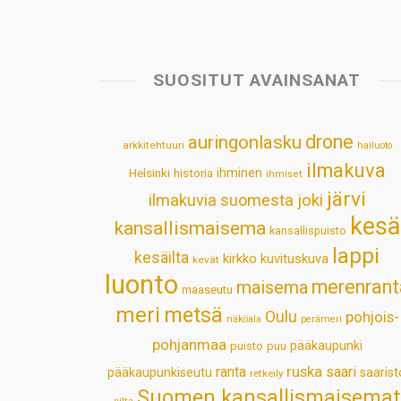
SUOSITUT AVAINSANAT
drone
auringonlasku
arkkitehtuuri
hailuoto
ilmakuva
Helsinki
historia
ihminen
ihmiset
järvi
ilmakuvia suomesta
joki
kesä
kansallismaisema
kansallispuisto
lappi
kesäilta
kirkko
kuvituskuva
kevät
luonto
merenrant
maisema
maaseutu
meri
metsä
Oulu
pohjois-
näköala
perämeri
pohjanmaa
pääkaupunki
puisto
puu
ruska
ranta
saari
pääkaupunkiseutu
saarist
retkeily
Suomen kansallismaisemat