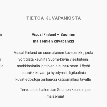
TIETOA KUVAPANKISTA
in
Visual Finland – Suomen
maisemien kuvapankki
,
Visual Finland on suomalainen kuvapankki, josta
i
voit tilata kauniita Suomi-kuvia viestintään,
la
markkinointiin ja tilojen sisustukseen. Löydä
suosikkikuvasi ja hyödynnä digitaalisia
kuvatiedostoja parhaaksi katsomallasi tavalla.
Tervetuloa ihailemaan Suomen kauneimpia
maisemia!