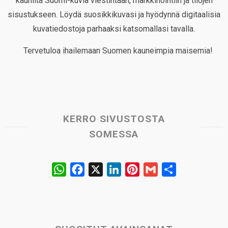
kauniita Suomi-kuvia viestintään, markkinointiin ja tilojen
sisustukseen. Löydä suosikkikuvasi ja hyödynnä digitaalisia
kuvatiedostoja parhaaksi katsomallasi tavalla.
Tervetuloa ihailemaan Suomen kauneimpia maisemia!
KERRO SIVUSTOSTA
SOMESSA
W
F
X
L
P
G
S
h
a
i
i
m
h
a
c
n
n
a
a
t
e
k
t
i
r
s
b
e
e
l
e