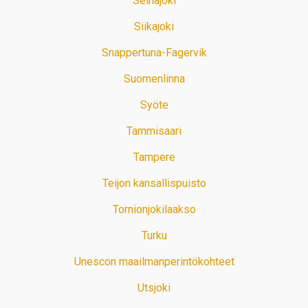
Seinäjoki
Siikajoki
Snappertuna-Fagervik
Suomenlinna
Syöte
Tammisaari
Tampere
Teijon kansallispuisto
Tornionjokilaakso
Turku
Unescon maailmanperintökohteet
Utsjoki