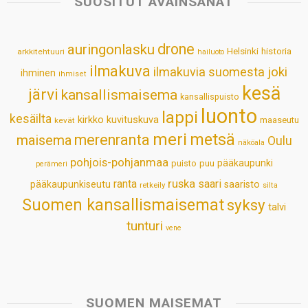
SUOSITUT AVAINSANAT
A
o
d
r
p
o
I
e
drone
auringonlasku
Helsinki
historia
arkkitehtuuri
hailuoto
p
k
n
s
ilmakuva
ilmakuvia suomesta
joki
ihminen
t
ihmiset
kesä
järvi
kansallismaisema
kansallispuisto
luonto
lappi
kesäilta
kirkko
kuvituskuva
maaseutu
kevät
meri
metsä
merenranta
maisema
Oulu
näköala
pohjois-pohjanmaa
pääkaupunki
puisto
puu
perämeri
ruska
ranta
saari
pääkaupunkiseutu
saaristo
retkeily
silta
Suomen kansallismaisemat
syksy
talvi
tunturi
vene
SUOMEN MAISEMAT