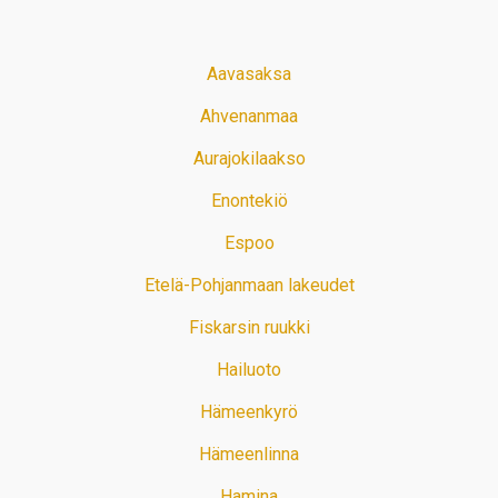
Aavasaksa
Ahvenanmaa
Aurajokilaakso
Enontekiö
Espoo
Etelä-Pohjanmaan lakeudet
Fiskarsin ruukki
Hailuoto
Hämeenkyrö
Hämeenlinna
Hamina