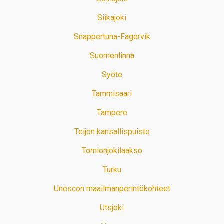
Siikajoki
Snappertuna-Fagervik
Suomenlinna
Syöte
Tammisaari
Tampere
Teijon kansallispuisto
Tornionjokilaakso
Turku
Unescon maailmanperintökohteet
Utsjoki