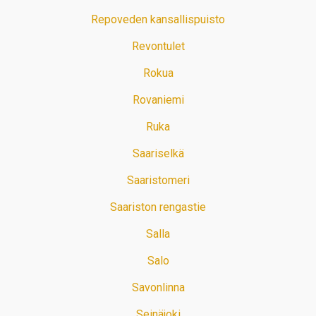
Repoveden kansallispuisto
Revontulet
Rokua
Rovaniemi
Ruka
Saariselkä
Saaristomeri
Saariston rengastie
Salla
Salo
Savonlinna
Seinäjoki