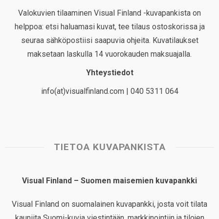
Valokuvien tilaaminen Visual Finland -kuvapankista on
helppoa: etsi haluamasi kuvat, tee tilaus ostoskorissa ja
seuraa sähköpostiisi saapuvia ohjeita. Kuvatilaukset
maksetaan laskulla 14 vuorokauden maksuajalla.
Yhteystiedot
info(at)visualfinland.com | 040 5311 064
TIETOA KUVAPANKISTA
Visual Finland – Suomen maisemien kuvapankki
Visual Finland on suomalainen kuvapankki, josta voit tilata
kauniita Suomi-kuvia viestintään, markkinointiin ja tilojen