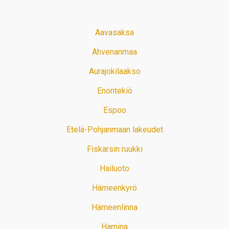
Aavasaksa
Ahvenanmaa
Aurajokilaakso
Enontekiö
Espoo
Etelä-Pohjanmaan lakeudet
Fiskarsin ruukki
Hailuoto
Hämeenkyrö
Hämeenlinna
Hamina