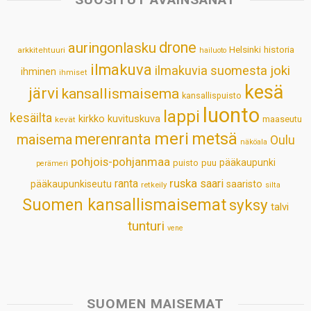
A
o
d
r
p
o
I
e
drone
auringonlasku
Helsinki
historia
arkkitehtuuri
hailuoto
p
k
n
s
ilmakuva
ilmakuvia suomesta
joki
ihminen
t
ihmiset
kesä
järvi
kansallismaisema
kansallispuisto
luonto
lappi
kesäilta
kirkko
kuvituskuva
maaseutu
kevät
meri
metsä
merenranta
maisema
Oulu
näköala
pohjois-pohjanmaa
pääkaupunki
puisto
puu
perämeri
ruska
ranta
saari
pääkaupunkiseutu
saaristo
retkeily
silta
Suomen kansallismaisemat
syksy
talvi
tunturi
vene
SUOMEN MAISEMAT