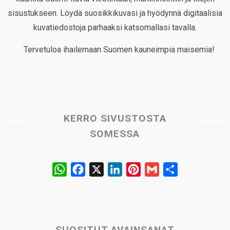
sisustukseen. Löydä suosikkikuvasi ja hyödynnä digitaalisia
kuvatiedostoja parhaaksi katsomallasi tavalla.
Tervetuloa ihailemaan Suomen kauneimpia maisemia!
KERRO SIVUSTOSTA
SOMESSA
W
F
X
L
P
G
S
h
a
i
i
m
h
a
c
n
n
a
a
t
e
k
t
i
r
s
b
e
e
l
e
SUOSITUT AVAINSANAT