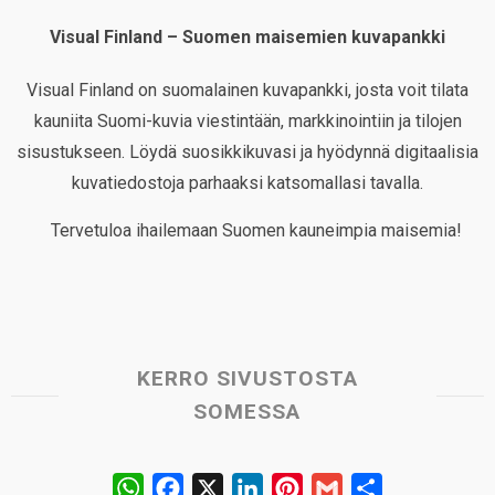
Visual Finland – Suomen maisemien kuvapankki
Visual Finland on suomalainen kuvapankki, josta voit tilata
kauniita Suomi-kuvia viestintään, markkinointiin ja tilojen
sisustukseen. Löydä suosikkikuvasi ja hyödynnä digitaalisia
kuvatiedostoja parhaaksi katsomallasi tavalla.
Tervetuloa ihailemaan Suomen kauneimpia maisemia!
KERRO SIVUSTOSTA
SOMESSA
W
F
X
L
P
G
S