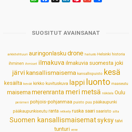
h
a
i
i
m
h
a
c
n
n
a
a
t
e
k
t
i
r
s
b
e
e
l
e
SUOSITUT AVAINSANAT
A
o
d
r
p
o
I
e
drone
auringonlasku
Helsinki
historia
arkkitehtuuri
hailuoto
p
k
n
s
ilmakuva
ilmakuvia suomesta
joki
ihminen
t
ihmiset
kesä
järvi
kansallismaisema
kansallispuisto
luonto
lappi
kesäilta
kirkko
kuvituskuva
maaseutu
kevät
meri
metsä
merenranta
maisema
Oulu
näköala
pohjois-pohjanmaa
pääkaupunki
puisto
puu
perämeri
ruska
ranta
saari
pääkaupunkiseutu
saaristo
retkeily
silta
Suomen kansallismaisemat
syksy
talvi
tunturi
vene