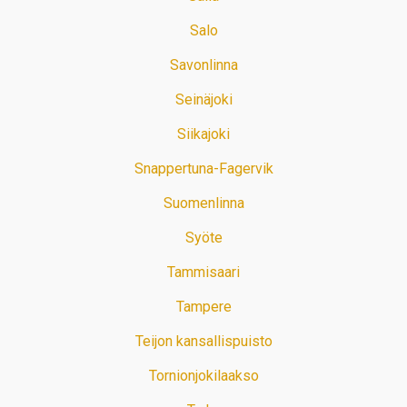
Salo
Savonlinna
Seinäjoki
Siikajoki
Snappertuna-Fagervik
Suomenlinna
Syöte
Tammisaari
Tampere
Teijon kansallispuisto
Tornionjokilaakso