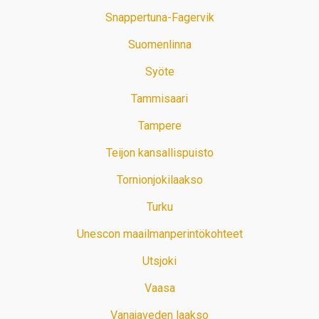
Snappertuna-Fagervik
Suomenlinna
Syöte
Tammisaari
Tampere
Teijon kansallispuisto
Tornionjokilaakso
Turku
Unescon maailmanperintökohteet
Utsjoki
Vaasa
Vanajaveden laakso