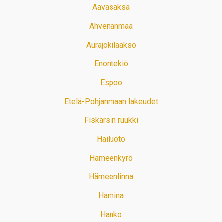
Aavasaksa
Ahvenanmaa
Aurajokilaakso
Enontekiö
Espoo
Etelä-Pohjanmaan lakeudet
Fiskarsin ruukki
Hailuoto
Hämeenkyrö
Hämeenlinna
Hamina
Hanko