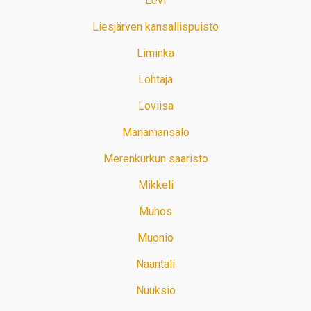
Levi
Liesjärven kansallispuisto
Liminka
Lohtaja
Loviisa
Manamansalo
Merenkurkun saaristo
Mikkeli
Muhos
Muonio
Naantali
Nuuksio