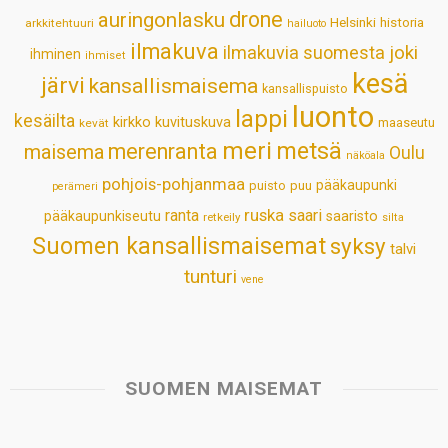
p
o
I
e
drone
auringonlasku
Helsinki
historia
arkkitehtuuri
hailuoto
p
k
n
s
ilmakuva
ilmakuvia suomesta
joki
ihminen
t
ihmiset
kesä
järvi
kansallismaisema
kansallispuisto
luonto
lappi
kesäilta
kirkko
kuvituskuva
maaseutu
kevät
meri
metsä
merenranta
maisema
Oulu
näköala
pohjois-pohjanmaa
pääkaupunki
puisto
puu
perämeri
ruska
ranta
saari
pääkaupunkiseutu
saaristo
retkeily
silta
Suomen kansallismaisemat
syksy
talvi
tunturi
vene
SUOMEN MAISEMAT