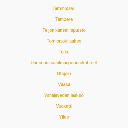
Tammisaari
Tampere
Teijon kansallispuisto
Tornionjokilaakso
Turku
Unescon maailmanperintökohteet
Utsjoki
Vaasa
Vanajaveden laakso
Vuokatti
Ylläs