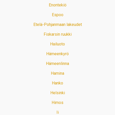
Enontekiö
Espoo
Etelä-Pohjanmaan lakeudet
Fiskarsin ruukki
Hailuoto
Hämeenkyrö
Hämeenlinna
Hamina
Hanko
Helsinki
Himos
Ii