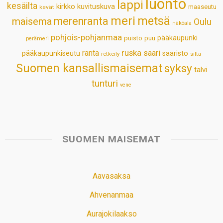
luonto
lappi
kesäilta
kirkko
kuvituskuva
maaseutu
kevät
meri
metsä
merenranta
maisema
Oulu
näköala
pohjois-pohjanmaa
pääkaupunki
puisto
puu
perämeri
ruska
ranta
saari
pääkaupunkiseutu
saaristo
retkeily
silta
Suomen kansallismaisemat
syksy
talvi
tunturi
vene
SUOMEN MAISEMAT
Aavasaksa
Ahvenanmaa
Aurajokilaakso