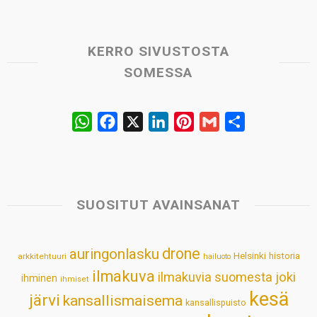
KERRO SIVUSTOSTA
SOMESSA
W
F
X
L
P
G
S
h
a
i
i
m
h
a
c
n
n
a
a
t
e
k
t
i
r
s
b
e
e
l
e
SUOSITUT AVAINSANAT
A
o
d
r
p
o
I
e
drone
auringonlasku
Helsinki
historia
arkkitehtuuri
hailuoto
p
k
n
s
ilmakuva
ilmakuvia suomesta
joki
ihminen
t
ihmiset
kesä
järvi
kansallismaisema
kansallispuisto