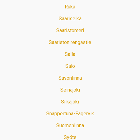
Ruka
Saariselkä
Saaristomeri
Saariston rengastie
Salla
Salo
Savonlinna
Seinäjoki
Siikajoki
Snappertuna-Fagervik
Suomenlinna
Syöte