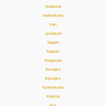
Ilmakuvat
Imatrankoski
Inari
Jyväskylä
Kajaani
Kalajoki
Kangasala
Kemijärvi
Kilpisjärvi
Koitelinkoski
Kokkola
Koli