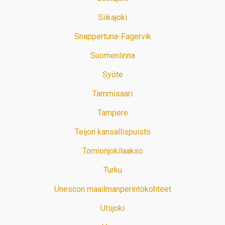
Siikajoki
Snappertuna-Fagervik
Suomenlinna
Syöte
Tammisaari
Tampere
Teijon kansallispuisto
Tornionjokilaakso
Turku
Unescon maailmanperintökohteet
Utsjoki