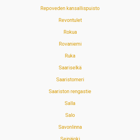
Repoveden kansallispuisto
Revontulet
Rokua
Rovaniemi
Ruka
Saariselkä
Saaristomeri
Saariston rengastie
Salla
Salo
Savonlinna
Seinäjoki