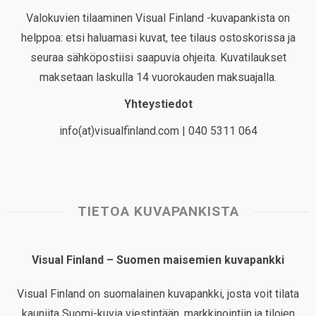
Valokuvien tilaaminen Visual Finland -kuvapankista on
helppoa: etsi haluamasi kuvat, tee tilaus ostoskorissa ja
seuraa sähköpostiisi saapuvia ohjeita. Kuvatilaukset
maksetaan laskulla 14 vuorokauden maksuajalla.
Yhteystiedot
info(at)visualfinland.com | 040 5311 064
TIETOA KUVAPANKISTA
Visual Finland – Suomen maisemien kuvapankki
Visual Finland on suomalainen kuvapankki, josta voit tilata
kauniita Suomi-kuvia viestintään, markkinointiin ja tilojen