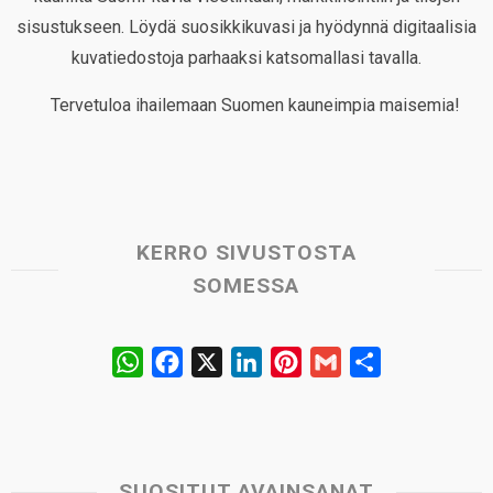
sisustukseen. Löydä suosikkikuvasi ja hyödynnä digitaalisia
kuvatiedostoja parhaaksi katsomallasi tavalla.
Tervetuloa ihailemaan Suomen kauneimpia maisemia!
KERRO SIVUSTOSTA
SOMESSA
W
F
X
L
P
G
S
h
a
i
i
m
h
a
c
n
n
a
a
t
e
k
t
i
r
s
b
e
e
l
e
SUOSITUT AVAINSANAT