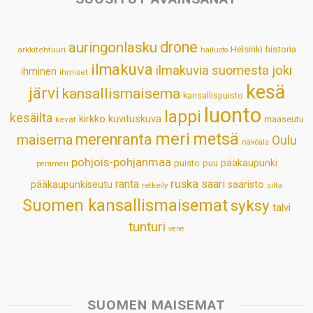
A
o
d
r
p
o
I
e
drone
auringonlasku
Helsinki
historia
arkkitehtuuri
hailuoto
p
k
n
s
ilmakuva
ilmakuvia suomesta
joki
ihminen
t
ihmiset
kesä
järvi
kansallismaisema
kansallispuisto
luonto
lappi
kesäilta
kirkko
kuvituskuva
maaseutu
kevät
meri
metsä
merenranta
maisema
Oulu
näköala
pohjois-pohjanmaa
pääkaupunki
puisto
puu
perämeri
ruska
ranta
saari
pääkaupunkiseutu
saaristo
retkeily
silta
Suomen kansallismaisemat
syksy
talvi
tunturi
vene
SUOMEN MAISEMAT