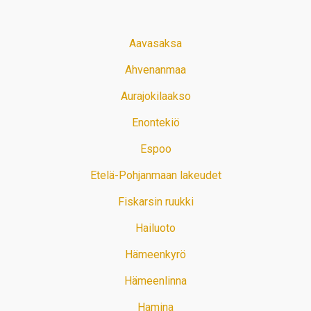
Aavasaksa
Ahvenanmaa
Aurajokilaakso
Enontekiö
Espoo
Etelä-Pohjanmaan lakeudet
Fiskarsin ruukki
Hailuoto
Hämeenkyrö
Hämeenlinna
Hamina