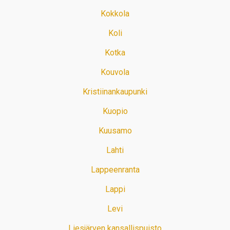
Kokkola
Koli
Kotka
Kouvola
Kristiinankaupunki
Kuopio
Kuusamo
Lahti
Lappeenranta
Lappi
Levi
Liesjärven kansallispuisto