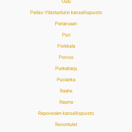
Oulu
Pallas-Yllästunturin kansallispuisto
Pietarsaari
Pori
Porkkala
Porvoo
Punkaharju
Puolanka
Raahe
Rauma
Repoveden kansallispuisto
Revontulet