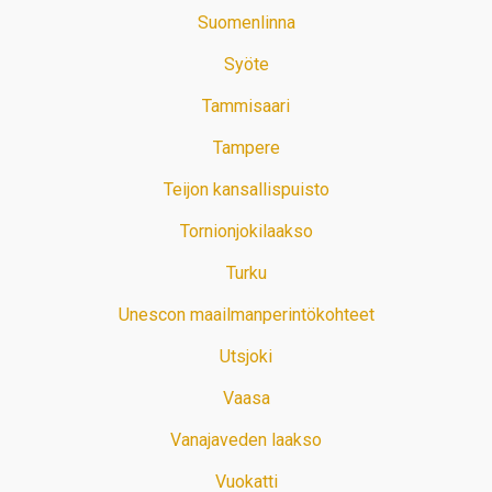
Suomenlinna
Syöte
Tammisaari
Tampere
Teijon kansallispuisto
Tornionjokilaakso
Turku
Unescon maailmanperintökohteet
Utsjoki
Vaasa
Vanajaveden laakso
Vuokatti