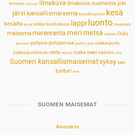
ilmakuva
ilmakuvia suomesta
joki
ihminen
t
ihmiset
kesä
järvi
kansallismaisema
kansallispuisto
luonto
lappi
kesäilta
kirkko
kuvituskuva
maaseutu
kevät
meri
metsä
merenranta
maisema
Oulu
näköala
pohjois-pohjanmaa
pääkaupunki
puisto
puu
perämeri
ruska
ranta
saari
pääkaupunkiseutu
saaristo
retkeily
silta
Suomen kansallismaisemat
syksy
talvi
tunturi
vene
SUOMEN MAISEMAT
Aavasaksa