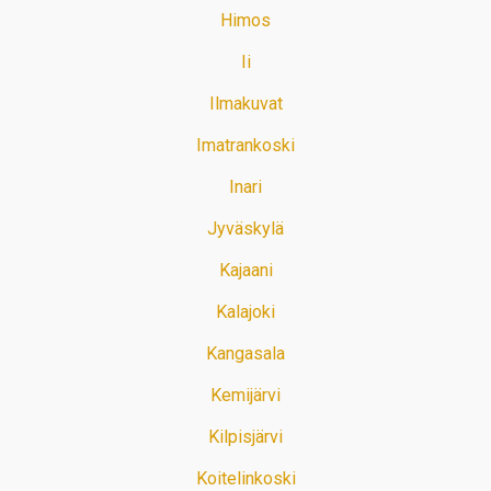
Himos
Ii
Ilmakuvat
Imatrankoski
Inari
Jyväskylä
Kajaani
Kalajoki
Kangasala
Kemijärvi
Kilpisjärvi
Koitelinkoski