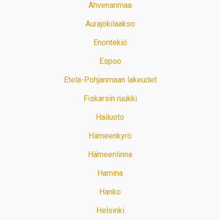
Ahvenanmaa
Aurajokilaakso
Enontekiö
Espoo
Etelä-Pohjanmaan lakeudet
Fiskarsin ruukki
Hailuoto
Hämeenkyrö
Hämeenlinna
Hamina
Hanko
Helsinki