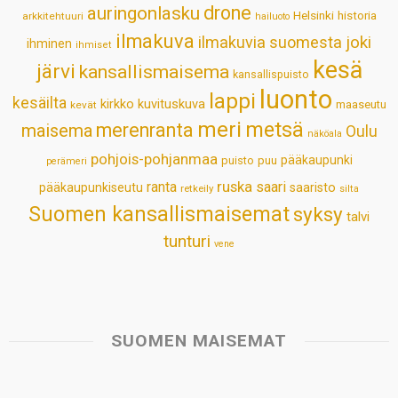
drone
auringonlasku
Helsinki
historia
arkkitehtuuri
hailuoto
p
k
n
s
ilmakuva
ilmakuvia suomesta
joki
ihminen
t
ihmiset
kesä
järvi
kansallismaisema
kansallispuisto
luonto
lappi
kesäilta
kirkko
kuvituskuva
maaseutu
kevät
meri
metsä
merenranta
maisema
Oulu
näköala
pohjois-pohjanmaa
pääkaupunki
puisto
puu
perämeri
ruska
ranta
saari
pääkaupunkiseutu
saaristo
retkeily
silta
Suomen kansallismaisemat
syksy
talvi
tunturi
vene
SUOMEN MAISEMAT