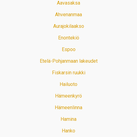
Aavasaksa
Ahvenanmaa
Aurajokilaakso
Enontekiö
Espoo
Etelä-Pohjanmaan lakeudet
Fiskarsin ruukki
Hailuoto
Hämeenkyrö
Hämeenlinna
Hamina
Hanko