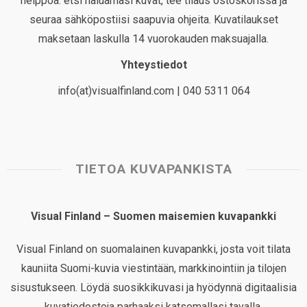
helppoa: etsi haluamasi kuvat, tee tilaus ostoskorissa ja
seuraa sähköpostiisi saapuvia ohjeita. Kuvatilaukset
maksetaan laskulla 14 vuorokauden maksuajalla.
Yhteystiedot
info(at)visualfinland.com | 040 5311 064
TIETOA KUVAPANKISTA
Visual Finland – Suomen maisemien kuvapankki
Visual Finland on suomalainen kuvapankki, josta voit tilata
kauniita Suomi-kuvia viestintään, markkinointiin ja tilojen
sisustukseen. Löydä suosikkikuvasi ja hyödynnä digitaalisia
kuvatiedostoja parhaaksi katsomallasi tavalla.