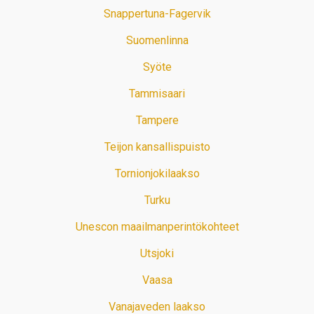
Snappertuna-Fagervik
Suomenlinna
Syöte
Tammisaari
Tampere
Teijon kansallispuisto
Tornionjokilaakso
Turku
Unescon maailmanperintökohteet
Utsjoki
Vaasa
Vanajaveden laakso