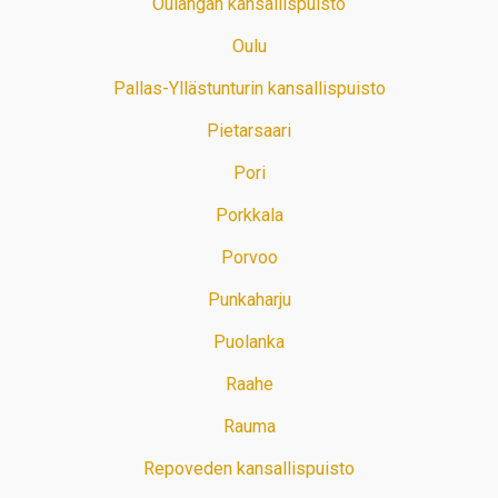
Oulangan kansallispuisto
Oulu
Pallas-Yllästunturin kansallispuisto
Pietarsaari
Pori
Porkkala
Porvoo
Punkaharju
Puolanka
Raahe
Rauma
Repoveden kansallispuisto