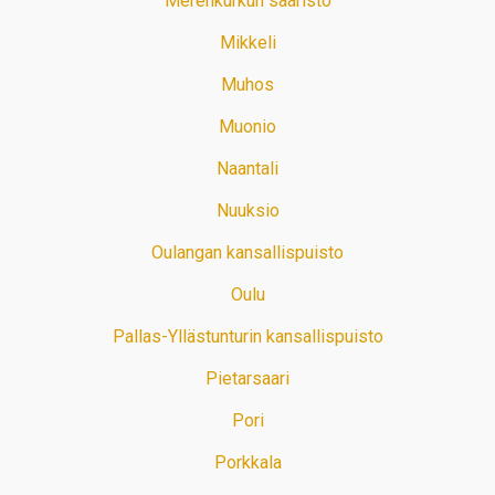
Merenkurkun saaristo
Mikkeli
Muhos
Muonio
Naantali
Nuuksio
Oulangan kansallispuisto
Oulu
Pallas-Yllästunturin kansallispuisto
Pietarsaari
Pori
Porkkala