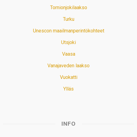
Tornionjokilaakso
Turku
Unescon maailmanperintökohteet
Utsjoki
Vaasa
Vanajaveden laakso
Vuokatti
Ylläs
INFO