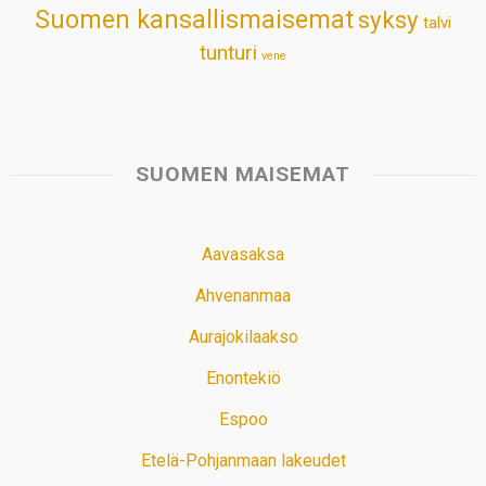
Suomen kansallismaisemat
syksy
talvi
tunturi
vene
SUOMEN MAISEMAT
Aavasaksa
Ahvenanmaa
Aurajokilaakso
Enontekiö
Espoo
Etelä-Pohjanmaan lakeudet