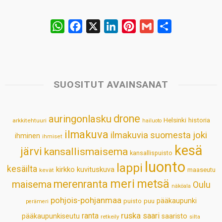
W
F
X
L
P
G
S
h
a
i
i
m
h
a
c
n
n
a
a
t
e
k
t
i
r
s
b
e
e
l
e
SUOSITUT AVAINSANAT
A
o
d
r
p
o
I
e
drone
auringonlasku
Helsinki
historia
arkkitehtuuri
hailuoto
p
k
n
s
ilmakuva
ilmakuvia suomesta
joki
ihminen
t
ihmiset
kesä
järvi
kansallismaisema
kansallispuisto
luonto
lappi
kesäilta
kirkko
kuvituskuva
maaseutu
kevät
meri
metsä
merenranta
maisema
Oulu
näköala
pohjois-pohjanmaa
pääkaupunki
puisto
puu
perämeri
ruska
ranta
saari
pääkaupunkiseutu
saaristo
retkeily
silta