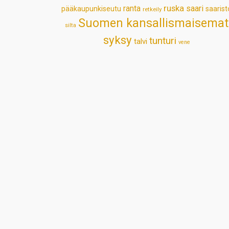
ruska
ranta
saari
pääkaupunkiseutu
saarist
retkeily
Suomen kansallismaisemat
silta
syksy
tunturi
talvi
vene