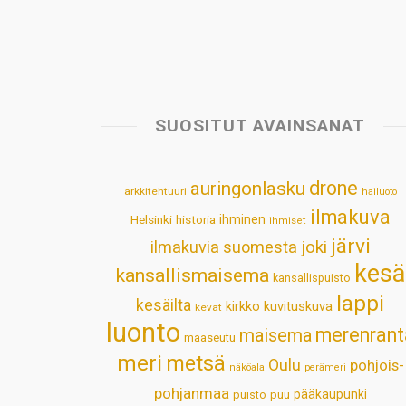
SUOSITUT AVAINSANAT
drone
auringonlasku
arkkitehtuuri
hailuoto
ilmakuva
Helsinki
historia
ihminen
ihmiset
järvi
ilmakuvia suomesta
joki
kesä
kansallismaisema
kansallispuisto
lappi
kesäilta
kirkko
kuvituskuva
kevät
luonto
merenrant
maisema
maaseutu
meri
metsä
Oulu
pohjois-
näköala
perämeri
pohjanmaa
pääkaupunki
puisto
puu