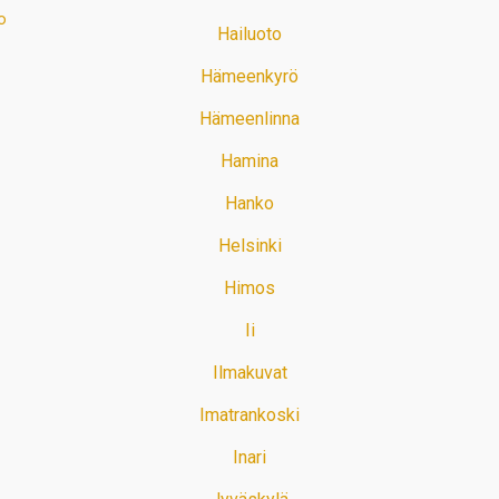
o
Hailuoto
Hämeenkyrö
Hämeenlinna
Hamina
Hanko
Helsinki
Himos
Ii
Ilmakuvat
Imatrankoski
Inari