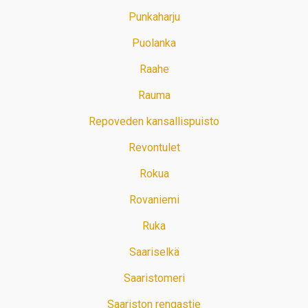
Punkaharju
Puolanka
Raahe
Rauma
Repoveden kansallispuisto
Revontulet
Rokua
Rovaniemi
Ruka
Saariselkä
Saaristomeri
Saariston rengastie