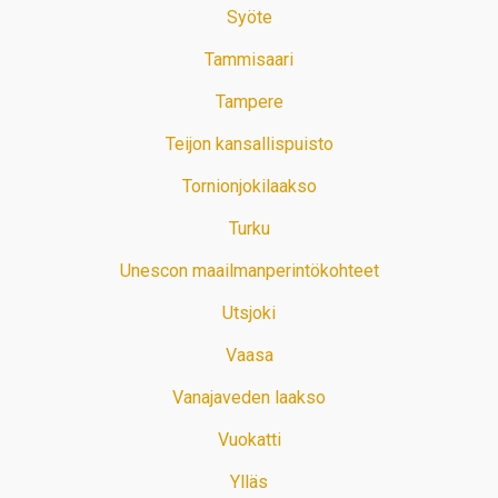
Syöte
Tammisaari
Tampere
Teijon kansallispuisto
Tornionjokilaakso
Turku
Unescon maailmanperintökohteet
Utsjoki
Vaasa
Vanajaveden laakso
Vuokatti
Ylläs