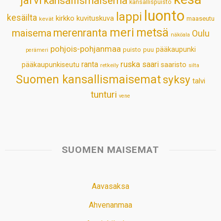
järvi
kansallismaisema
kansallispuisto
luonto
lappi
kesäilta
kirkko
kuvituskuva
maaseutu
kevät
meri
metsä
merenranta
maisema
Oulu
näköala
pohjois-pohjanmaa
pääkaupunki
puisto
puu
perämeri
ruska
ranta
saari
pääkaupunkiseutu
saaristo
retkeily
silta
Suomen kansallismaisemat
syksy
talvi
tunturi
vene
SUOMEN MAISEMAT
Aavasaksa
Ahvenanmaa