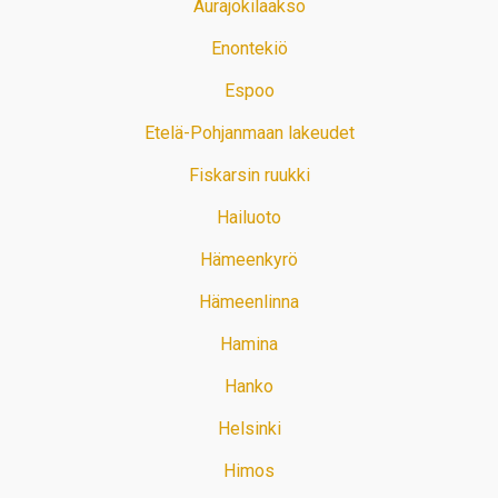
Aurajokilaakso
Enontekiö
Espoo
Etelä-Pohjanmaan lakeudet
Fiskarsin ruukki
Hailuoto
Hämeenkyrö
Hämeenlinna
Hamina
Hanko
Helsinki
Himos