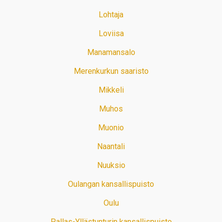
Lohtaja
Loviisa
Manamansalo
Merenkurkun saaristo
Mikkeli
Muhos
Muonio
Naantali
Nuuksio
Oulangan kansallispuisto
Oulu
Pallas-Yllästunturin kansallispuisto