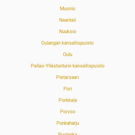
Muonio
Naantali
Nuuksio
Oulangan kansallispuisto
Oulu
Pallas-Yllästunturin kansallispuisto
Pietarsaari
Pori
Porkkala
Porvoo
Punkaharju
Puolanka