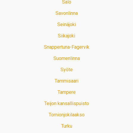
Salo
Savonlinna
Seinäjoki
Siikajoki
Snappertuna-Fagervik
Suomenlinna
Syöte
Tammisaari
Tampere
Teijon kansallispuisto
Tornionjokilaakso
Turku