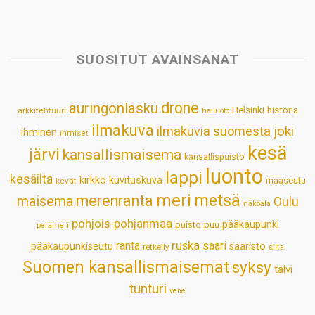
a
c
n
n
a
a
t
e
k
t
i
r
s
b
e
e
l
e
SUOSITUT AVAINSANAT
A
o
d
r
p
o
I
e
drone
auringonlasku
Helsinki
historia
arkkitehtuuri
hailuoto
p
k
n
s
ilmakuva
ilmakuvia suomesta
joki
ihminen
t
ihmiset
kesä
järvi
kansallismaisema
kansallispuisto
luonto
lappi
kesäilta
kirkko
kuvituskuva
maaseutu
kevät
meri
metsä
merenranta
maisema
Oulu
näköala
pohjois-pohjanmaa
pääkaupunki
puisto
puu
perämeri
ruska
ranta
saari
pääkaupunkiseutu
saaristo
retkeily
silta
Suomen kansallismaisemat
syksy
talvi
tunturi
vene