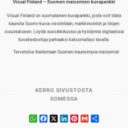
Visual Finland – Suomen maisemien kuvapankki
Visual Finland on suomalainen kuvapankki, josta voit tilata
kauniita Suomi-kuvia viestintään, markkinointiin ja tilojen
sisustukseen. Löydä suosikkikuvasi ja hyödynnä digitaalisia
kuvatiedostoja parhaaksi katsomallasi tavalla.
Tervetuloa ihailemaan Suomen kauneimpia maisemia!
KERRO SIVUSTOSTA
SOMESSA
W
F
X
L
P
G
S
h
a
i
i
m
h