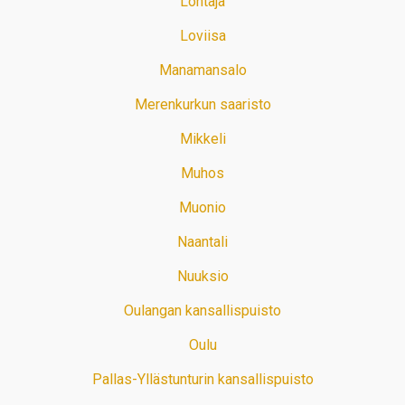
Lohtaja
Loviisa
Manamansalo
Merenkurkun saaristo
Mikkeli
Muhos
Muonio
Naantali
Nuuksio
Oulangan kansallispuisto
Oulu
Pallas-Yllästunturin kansallispuisto