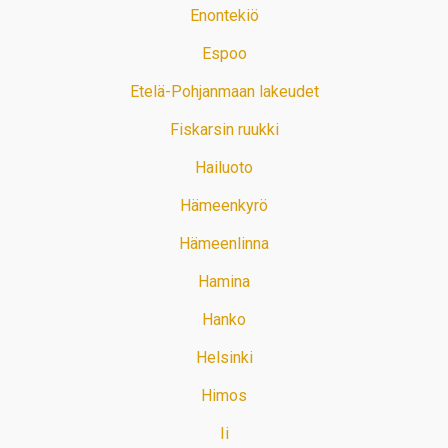
Enontekiö
Espoo
Etelä-Pohjanmaan lakeudet
Fiskarsin ruukki
Hailuoto
Hämeenkyrö
Hämeenlinna
Hamina
Hanko
Helsinki
Himos
Ii