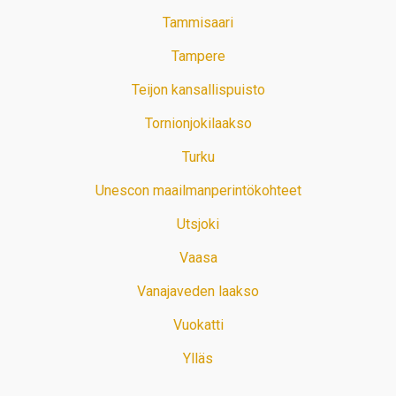
Tammisaari
Tampere
Teijon kansallispuisto
Tornionjokilaakso
Turku
Unescon maailmanperintökohteet
Utsjoki
Vaasa
Vanajaveden laakso
Vuokatti
Ylläs