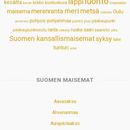
luonto
lappi
kesäilta
kirkko
kuvituskuva
maaseutu
kevät
meri
metsä
merenranta
maisema
Oulu
näköala
pohjois-pohjanmaa
pääkaupunki
puisto
puu
perämeri
ruska
ranta
saari
pääkaupunkiseutu
saaristo
retkeily
silta
Suomen kansallismaisemat
syksy
talvi
tunturi
vene
SUOMEN MAISEMAT
Aavasaksa
Ahvenanmaa
Aurajokilaakso