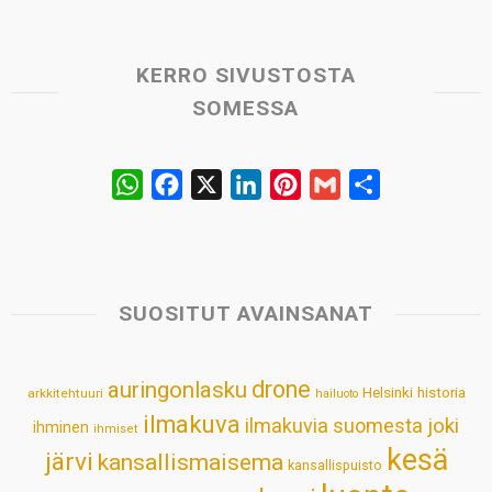
KERRO SIVUSTOSTA
SOMESSA
W
F
X
L
P
G
S
h
a
i
i
m
h
a
c
n
n
a
a
t
e
k
t
i
r
s
b
e
e
l
e
SUOSITUT AVAINSANAT
A
o
d
r
p
o
I
e
drone
auringonlasku
Helsinki
historia
arkkitehtuuri
hailuoto
p
k
n
s
ilmakuva
ilmakuvia suomesta
joki
ihminen
t
ihmiset
kesä
järvi
kansallismaisema
kansallispuisto