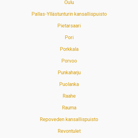
Oulu
Pallas-Yllästunturin kansallispuisto
Pietarsaari
Pori
Porkkala
Porvoo
Punkaharju
Puolanka
Raahe
Rauma
Repoveden kansallispuisto
Revontulet