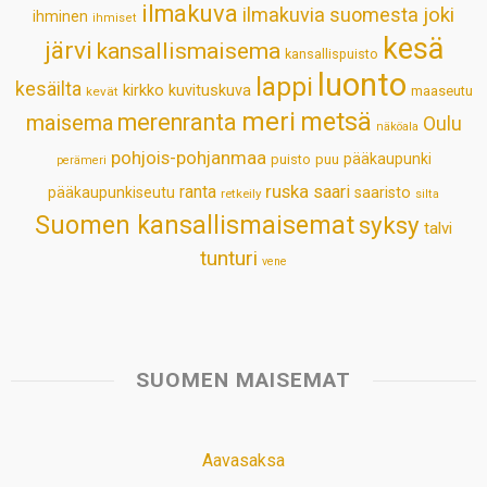
ilmakuva
ilmakuvia suomesta
joki
ihminen
t
ihmiset
kesä
järvi
kansallismaisema
kansallispuisto
luonto
lappi
kesäilta
kirkko
kuvituskuva
maaseutu
kevät
meri
metsä
merenranta
maisema
Oulu
näköala
pohjois-pohjanmaa
pääkaupunki
puisto
puu
perämeri
ruska
ranta
saari
pääkaupunkiseutu
saaristo
retkeily
silta
Suomen kansallismaisemat
syksy
talvi
tunturi
vene
SUOMEN MAISEMAT
Aavasaksa