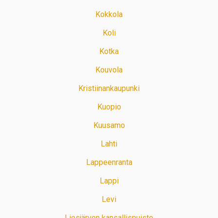
Kokkola
Koli
Kotka
Kouvola
Kristiinankaupunki
Kuopio
Kuusamo
Lahti
Lappeenranta
Lappi
Levi
Liesjärven kansallispuisto