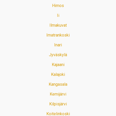
Himos
Ii
Ilmakuvat
Imatrankoski
Inari
Jyväskylä
Kajaani
Kalajoki
Kangasala
Kemijärvi
Kilpisjärvi
Koitelinkoski