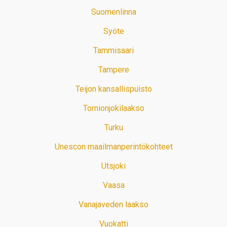
Suomenlinna
Syöte
Tammisaari
Tampere
Teijon kansallispuisto
Tornionjokilaakso
Turku
Unescon maailmanperintökohteet
Utsjoki
Vaasa
Vanajaveden laakso
Vuokatti