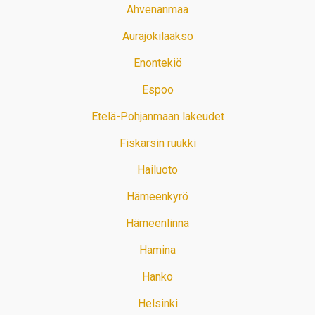
Ahvenanmaa
Aurajokilaakso
Enontekiö
Espoo
Etelä-Pohjanmaan lakeudet
Fiskarsin ruukki
Hailuoto
Hämeenkyrö
Hämeenlinna
Hamina
Hanko
Helsinki