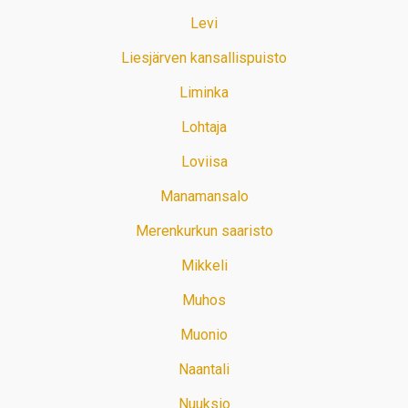
Levi
Liesjärven kansallispuisto
Liminka
Lohtaja
Loviisa
Manamansalo
Merenkurkun saaristo
Mikkeli
Muhos
Muonio
Naantali
Nuuksio