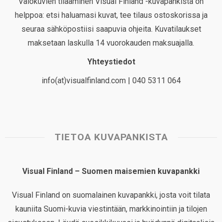
Valokuvien tilaaminen Visual Finland -kuvapankista on
helppoa: etsi haluamasi kuvat, tee tilaus ostoskorissa ja
seuraa sähköpostiisi saapuvia ohjeita. Kuvatilaukset
maksetaan laskulla 14 vuorokauden maksuajalla.
Yhteystiedot
info(at)visualfinland.com | 040 5311 064
TIETOA KUVAPANKISTA
Visual Finland – Suomen maisemien kuvapankki
Visual Finland on suomalainen kuvapankki, josta voit tilata
kauniita Suomi-kuvia viestintään, markkinointiin ja tilojen