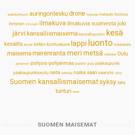
p
o
I
e
drone
auringonlasku
Helsinki
historia
arkkitehtuuri
hailuoto
p
k
n
s
ilmakuva
ilmakuvia suomesta
joki
ihminen
t
ihmiset
kesä
järvi
kansallismaisema
kansallispuisto
luonto
lappi
kesäilta
kirkko
kuvituskuva
maaseutu
kevät
meri
metsä
merenranta
maisema
Oulu
näköala
pohjois-pohjanmaa
pääkaupunki
puisto
puu
perämeri
ruska
ranta
saari
pääkaupunkiseutu
saaristo
retkeily
silta
Suomen kansallismaisemat
syksy
talvi
tunturi
vene
SUOMEN MAISEMAT