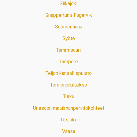
Siikajoki
Snappertuna-Fagervik
Suomenlinna
Syöte
Tammisaari
Tampere
Teijon kansallispuisto
Tornionjokilaakso
Turku
Unescon maailmanperintökohteet
Utsjoki
Vaasa