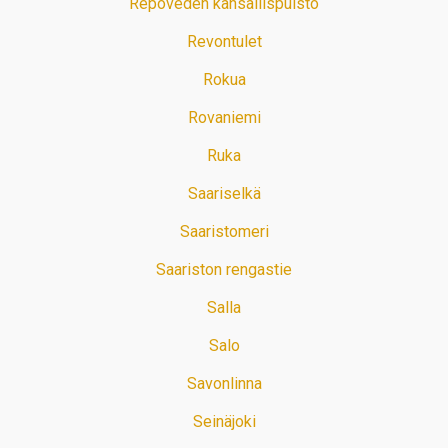
Repoveden kansallispuisto
Revontulet
Rokua
Rovaniemi
Ruka
Saariselkä
Saaristomeri
Saariston rengastie
Salla
Salo
Savonlinna
Seinäjoki