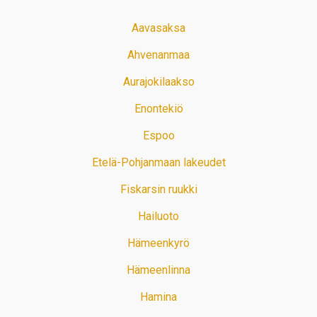
Aavasaksa
Ahvenanmaa
Aurajokilaakso
Enontekiö
Espoo
Etelä-Pohjanmaan lakeudet
Fiskarsin ruukki
Hailuoto
Hämeenkyrö
Hämeenlinna
Hamina