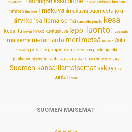
drone
auringonlasku
Helsinki
historia
arkkitehtuuri
hailuoto
p
k
n
s
ilmakuva
ilmakuvia suomesta
joki
ihminen
t
ihmiset
kesä
järvi
kansallismaisema
kansallispuisto
luonto
lappi
kesäilta
kirkko
kuvituskuva
maaseutu
kevät
meri
metsä
merenranta
maisema
Oulu
näköala
pohjois-pohjanmaa
pääkaupunki
puisto
puu
perämeri
ruska
ranta
saari
pääkaupunkiseutu
saaristo
retkeily
silta
Suomen kansallismaisemat
syksy
talvi
tunturi
vene
SUOMEN MAISEMAT
Aavasaksa