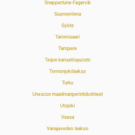
Snappertuna-Fagervik
Suomenlinna
Syöte
Tammisaari
Tampere
Teijon kansallispuisto
Tornionjokilaakso
Turku
Unescon maailmanperintökohteet
Utsjoki
Vaasa
Vanajaveden laakso