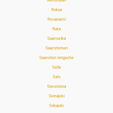
Revontulet
Rokua
Rovaniemi
Ruka
Saariselkä
Saaristomeri
Saariston rengastie
Salla
Salo
Savonlinna
Seinäjoki
Siikajoki