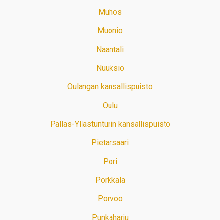
Muhos
Muonio
Naantali
Nuuksio
Oulangan kansallispuisto
Oulu
Pallas-Yllästunturin kansallispuisto
Pietarsaari
Pori
Porkkala
Porvoo
Punkaharju