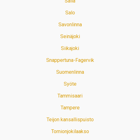
Salla
Salo
Savonlinna
Seinäjoki
Siikajoki
Snappertuna-Fagervik
Suomenlinna
Syöte
Tammisaari
Tampere
Teijon kansallispuisto
Tornionjokilaakso