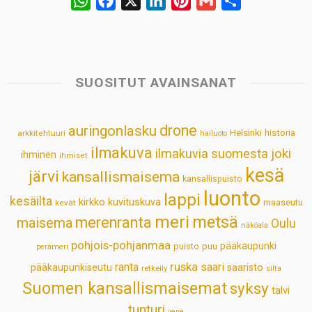
W
F
X
L
P
G
S
h
a
i
i
m
h
a
c
n
n
a
a
t
e
k
t
i
r
s
b
e
e
l
e
SUOSITUT AVAINSANAT
A
o
d
r
p
o
I
e
drone
auringonlasku
Helsinki
historia
arkkitehtuuri
hailuoto
p
k
n
s
ilmakuva
ilmakuvia suomesta
joki
ihminen
t
ihmiset
kesä
järvi
kansallismaisema
kansallispuisto
luonto
lappi
kesäilta
kirkko
kuvituskuva
maaseutu
kevät
meri
metsä
merenranta
maisema
Oulu
näköala
pohjois-pohjanmaa
pääkaupunki
puisto
puu
perämeri
ruska
ranta
saari
pääkaupunkiseutu
saaristo
retkeily
silta
Suomen kansallismaisemat
syksy
talvi
tunturi
vene