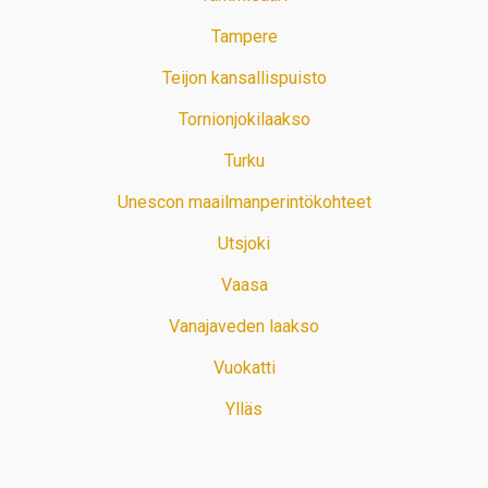
Tampere
Teijon kansallispuisto
Tornionjokilaakso
Turku
Unescon maailmanperintökohteet
Utsjoki
Vaasa
Vanajaveden laakso
Vuokatti
Ylläs