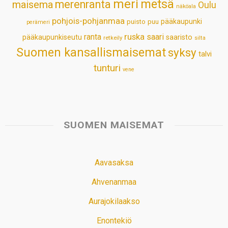
meri
metsä
merenranta
maisema
Oulu
näköala
pohjois-pohjanmaa
pääkaupunki
puisto
puu
perämeri
ruska
ranta
saari
pääkaupunkiseutu
saaristo
retkeily
silta
Suomen kansallismaisemat
syksy
talvi
tunturi
vene
SUOMEN MAISEMAT
Aavasaksa
Ahvenanmaa
Aurajokilaakso
Enontekiö