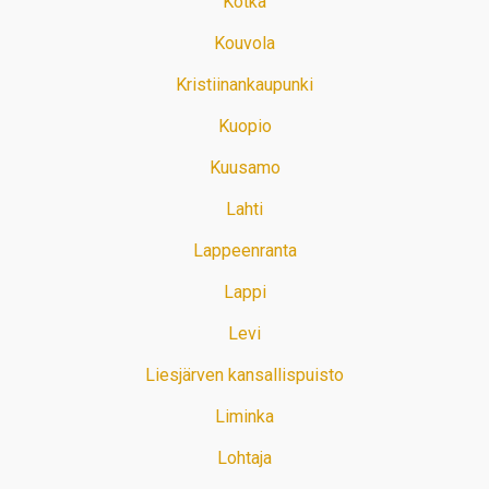
Kotka
Kouvola
Kristiinankaupunki
Kuopio
Kuusamo
Lahti
Lappeenranta
Lappi
Levi
Liesjärven kansallispuisto
Liminka
Lohtaja