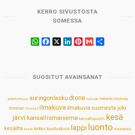
KERRO SIVUSTOSTA
SOMESSA
W
F
X
L
P
G
S
h
a
i
i
m
h
a
c
n
n
a
a
t
e
k
t
i
r
s
b
e
e
l
e
SUOSITUT AVAINSANAT
A
o
d
r
p
o
I
e
drone
auringonlasku
Helsinki
historia
arkkitehtuuri
hailuoto
p
k
n
s
ilmakuva
ilmakuvia suomesta
joki
ihminen
t
ihmiset
kesä
järvi
kansallismaisema
kansallispuisto
luonto
lappi
kesäilta
kirkko
kuvituskuva
maaseutu
kevät