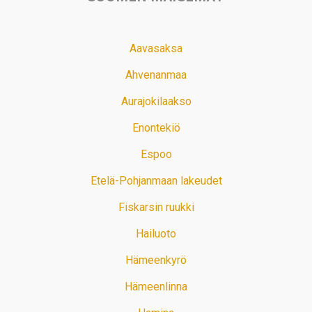
Aavasaksa
Ahvenanmaa
Aurajokilaakso
Enontekiö
Espoo
Etelä-Pohjanmaan lakeudet
Fiskarsin ruukki
Hailuoto
Hämeenkyrö
Hämeenlinna