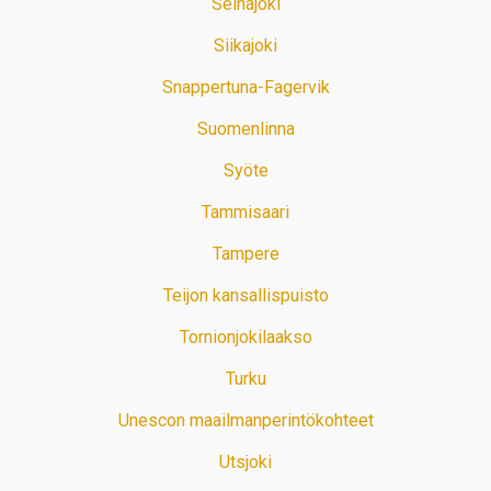
Seinäjoki
Siikajoki
Snappertuna-Fagervik
Suomenlinna
Syöte
Tammisaari
Tampere
Teijon kansallispuisto
Tornionjokilaakso
Turku
Unescon maailmanperintökohteet
Utsjoki