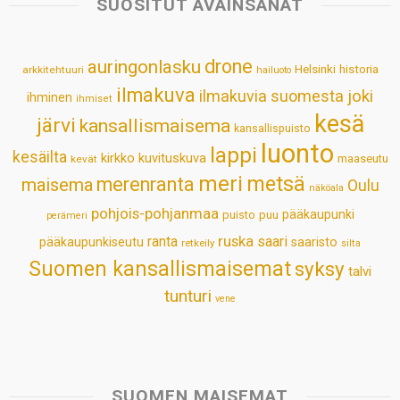
SUOSITUT AVAINSANAT
A
o
d
r
p
o
I
e
drone
auringonlasku
Helsinki
historia
arkkitehtuuri
hailuoto
p
k
n
s
ilmakuva
ilmakuvia suomesta
joki
ihminen
t
ihmiset
kesä
järvi
kansallismaisema
kansallispuisto
luonto
lappi
kesäilta
kirkko
kuvituskuva
maaseutu
kevät
meri
metsä
merenranta
maisema
Oulu
näköala
pohjois-pohjanmaa
pääkaupunki
puisto
puu
perämeri
ruska
ranta
saari
pääkaupunkiseutu
saaristo
retkeily
silta
Suomen kansallismaisemat
syksy
talvi
tunturi
vene
SUOMEN MAISEMAT