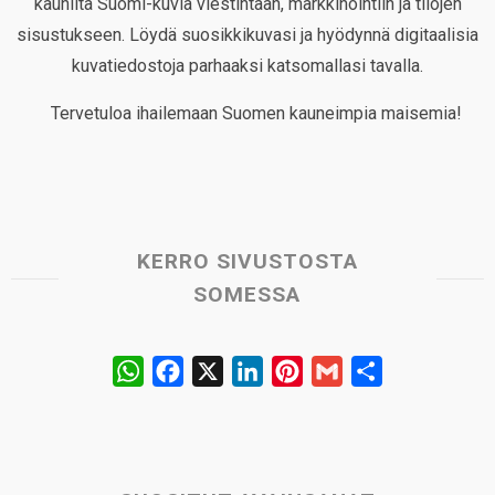
kauniita Suomi-kuvia viestintään, markkinointiin ja tilojen
sisustukseen. Löydä suosikkikuvasi ja hyödynnä digitaalisia
kuvatiedostoja parhaaksi katsomallasi tavalla.
Tervetuloa ihailemaan Suomen kauneimpia maisemia!
KERRO SIVUSTOSTA
SOMESSA
W
F
X
L
P
G
S
h
a
i
i
m
h
a
c
n
n
a
a
t
e
k
t
i
r
s
b
e
e
l
e