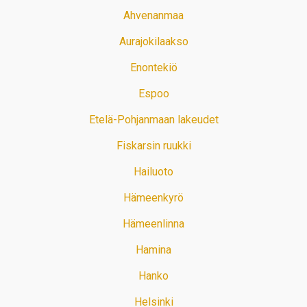
Ahvenanmaa
Aurajokilaakso
Enontekiö
Espoo
Etelä-Pohjanmaan lakeudet
Fiskarsin ruukki
Hailuoto
Hämeenkyrö
Hämeenlinna
Hamina
Hanko
Helsinki