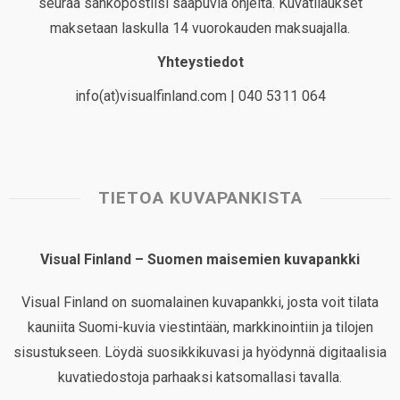
seuraa sähköpostiisi saapuvia ohjeita. Kuvatilaukset
maksetaan laskulla 14 vuorokauden maksuajalla.
Yhteystiedot
info(at)visualfinland.com | 040 5311 064
TIETOA KUVAPANKISTA
Visual Finland – Suomen maisemien kuvapankki
Visual Finland on suomalainen kuvapankki, josta voit tilata
kauniita Suomi-kuvia viestintään, markkinointiin ja tilojen
sisustukseen. Löydä suosikkikuvasi ja hyödynnä digitaalisia
kuvatiedostoja parhaaksi katsomallasi tavalla.