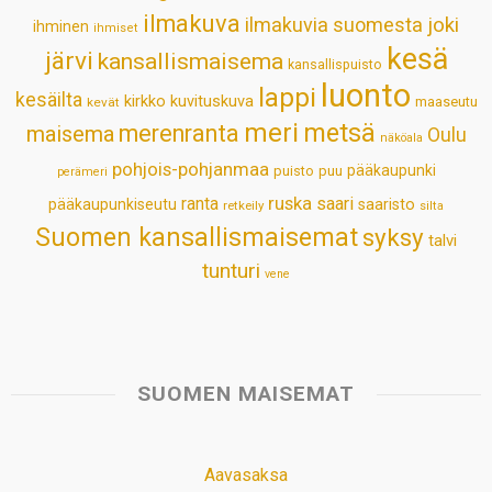
ilmakuva
ilmakuvia suomesta
joki
ihminen
t
ihmiset
kesä
järvi
kansallismaisema
kansallispuisto
luonto
lappi
kesäilta
kirkko
kuvituskuva
maaseutu
kevät
meri
metsä
merenranta
maisema
Oulu
näköala
pohjois-pohjanmaa
pääkaupunki
puisto
puu
perämeri
ruska
ranta
saari
pääkaupunkiseutu
saaristo
retkeily
silta
Suomen kansallismaisemat
syksy
talvi
tunturi
vene
SUOMEN MAISEMAT
Aavasaksa