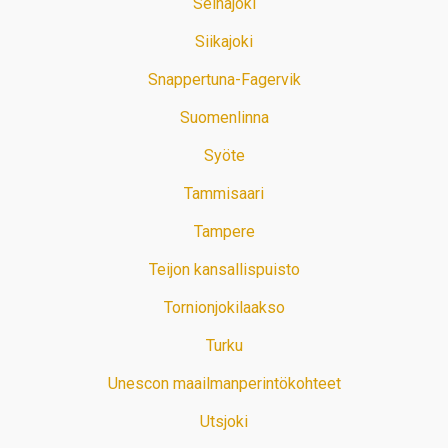
Seinäjoki
Siikajoki
Snappertuna-Fagervik
Suomenlinna
Syöte
Tammisaari
Tampere
Teijon kansallispuisto
Tornionjokilaakso
Turku
Unescon maailmanperintökohteet
Utsjoki