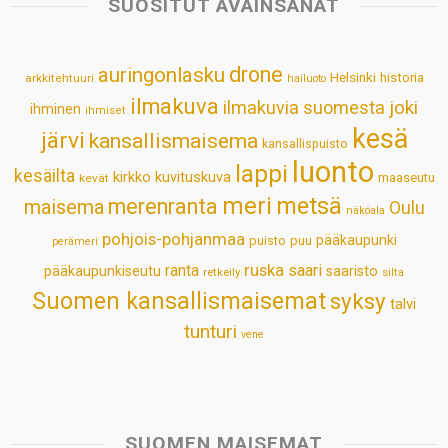
SUOSITUT AVAINSANAT
A
o
d
r
p
o
I
e
drone
auringonlasku
Helsinki
historia
arkkitehtuuri
hailuoto
p
k
n
s
ilmakuva
ilmakuvia suomesta
joki
ihminen
t
ihmiset
kesä
järvi
kansallismaisema
kansallispuisto
luonto
lappi
kesäilta
kirkko
kuvituskuva
maaseutu
kevät
meri
metsä
merenranta
maisema
Oulu
näköala
pohjois-pohjanmaa
pääkaupunki
puisto
puu
perämeri
ruska
ranta
saari
pääkaupunkiseutu
saaristo
retkeily
silta
Suomen kansallismaisemat
syksy
talvi
tunturi
vene
SUOMEN MAISEMAT