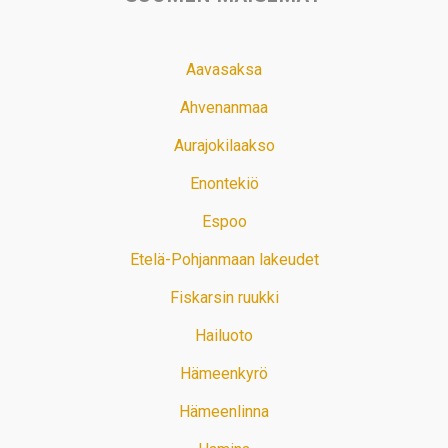
Aavasaksa
Ahvenanmaa
Aurajokilaakso
Enontekiö
Espoo
Etelä-Pohjanmaan lakeudet
Fiskarsin ruukki
Hailuoto
Hämeenkyrö
Hämeenlinna