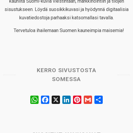
kauniita Suomi-kuvia viestintään, markkinointiin ja tilojen
sisustukseen. Löydä suosikkikuvasi ja hyödynnä digitaalisia
kuvatiedostoja parhaaksi katsomallasi tavalla.
Tervetuloa ihailemaan Suomen kauneimpia maisemia!
KERRO SIVUSTOSTA
SOMESSA
W
F
X
L
P
G
S
h
a
i
i
m
h
a
c
n
n
a
a
t
e
k
t
i
r
s
b
e
e
l
e