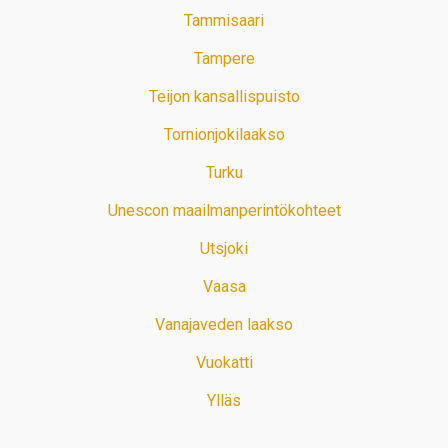
Tammisaari
Tampere
Teijon kansallispuisto
Tornionjokilaakso
Turku
Unescon maailmanperintökohteet
Utsjoki
Vaasa
Vanajaveden laakso
Vuokatti
Ylläs