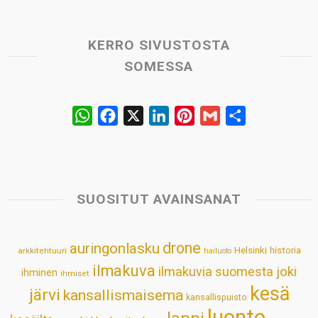
KERRO SIVUSTOSTA
SOMESSA
W
F
X
L
P
G
S
h
a
i
i
m
h
a
c
n
n
a
a
t
e
k
t
i
r
s
b
e
e
l
e
SUOSITUT AVAINSANAT
A
o
d
r
p
o
I
e
drone
auringonlasku
Helsinki
historia
arkkitehtuuri
hailuoto
p
k
n
s
ilmakuva
ilmakuvia suomesta
joki
ihminen
t
ihmiset
kesä
järvi
kansallismaisema
kansallispuisto
luonto