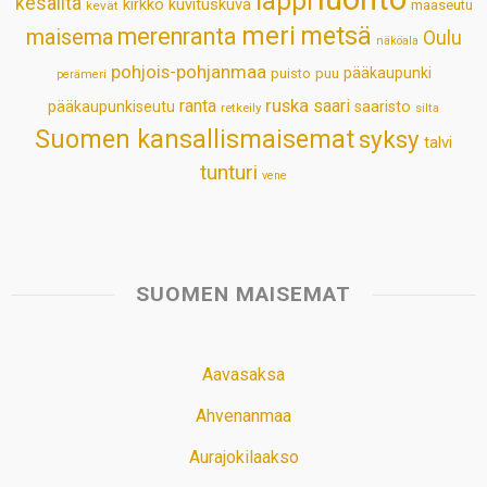
lappi
kesäilta
kirkko
kuvituskuva
maaseutu
kevät
meri
metsä
merenranta
maisema
Oulu
näköala
pohjois-pohjanmaa
pääkaupunki
puisto
puu
perämeri
ruska
ranta
saari
pääkaupunkiseutu
saaristo
retkeily
silta
Suomen kansallismaisemat
syksy
talvi
tunturi
vene
SUOMEN MAISEMAT
Aavasaksa
Ahvenanmaa
Aurajokilaakso