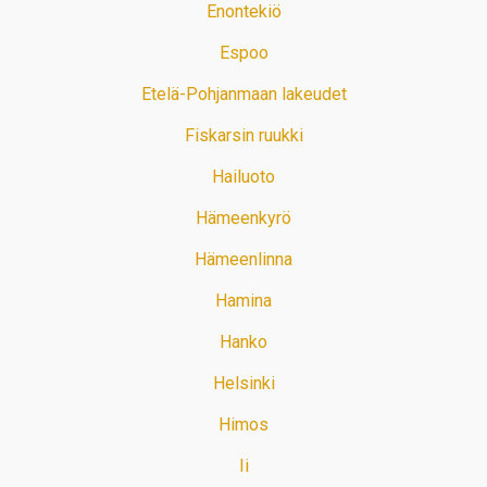
Enontekiö
Espoo
Etelä-Pohjanmaan lakeudet
Fiskarsin ruukki
Hailuoto
Hämeenkyrö
Hämeenlinna
Hamina
Hanko
Helsinki
Himos
Ii