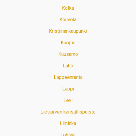
Kotka
Kouvola
Kristiinankaupunki
Kuopio
Kuusamo
Lahti
Lappeenranta
Lappi
Levi
Liesjärven kansallispuisto
Liminka
Lohtaja