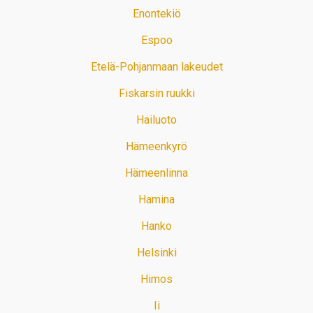
Enontekiö
Espoo
Etelä-Pohjanmaan lakeudet
Fiskarsin ruukki
Hailuoto
Hämeenkyrö
Hämeenlinna
Hamina
Hanko
Helsinki
Himos
Ii