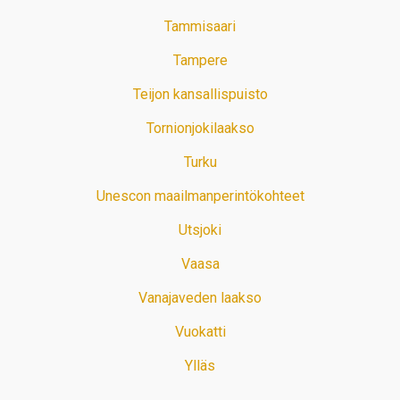
Tammisaari
Tampere
Teijon kansallispuisto
Tornionjokilaakso
Turku
Unescon maailmanperintökohteet
Utsjoki
Vaasa
Vanajaveden laakso
Vuokatti
Ylläs