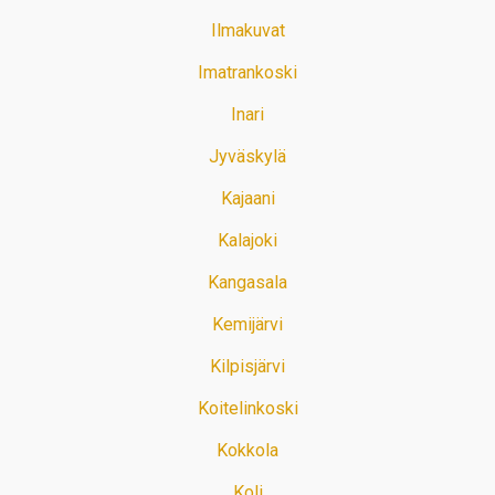
Ilmakuvat
Imatrankoski
Inari
Jyväskylä
Kajaani
Kalajoki
Kangasala
Kemijärvi
Kilpisjärvi
Koitelinkoski
Kokkola
Koli