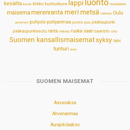
luonto
lappi
kesäilta
kirkko
kuvituskuva
maaseutu
kevät
meri
metsä
merenranta
maisema
Oulu
näköala
pohjois-pohjanmaa
pääkaupunki
puisto
puu
perämeri
ruska
ranta
saari
pääkaupunkiseutu
saaristo
retkeily
silta
Suomen kansallismaisemat
syksy
talvi
tunturi
vene
SUOMEN MAISEMAT
Aavasaksa
Ahvenanmaa
Aurajokilaakso