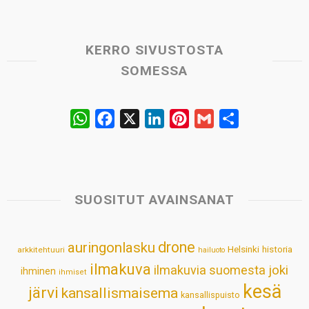
KERRO SIVUSTOSTA
SOMESSA
W
F
X
L
P
G
S
h
a
i
i
m
h
a
c
n
n
a
a
t
e
k
t
i
r
s
b
e
e
l
e
SUOSITUT AVAINSANAT
A
o
d
r
p
o
I
e
drone
auringonlasku
Helsinki
historia
arkkitehtuuri
hailuoto
p
k
n
s
ilmakuva
ilmakuvia suomesta
joki
ihminen
t
ihmiset
kesä
järvi
kansallismaisema
kansallispuisto