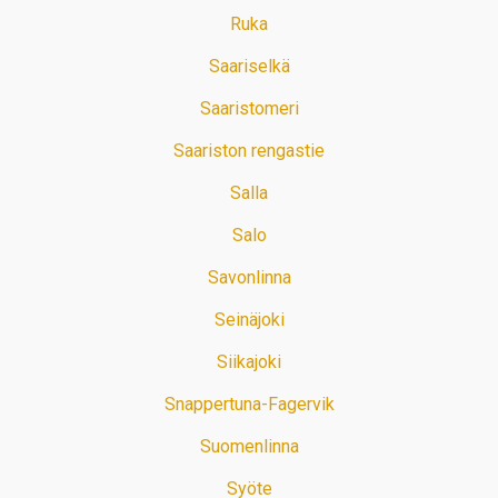
Ruka
Saariselkä
Saaristomeri
Saariston rengastie
Salla
Salo
Savonlinna
Seinäjoki
Siikajoki
Snappertuna-Fagervik
Suomenlinna
Syöte