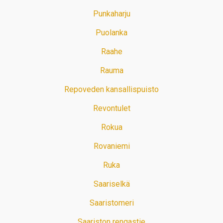
Punkaharju
Puolanka
Raahe
Rauma
Repoveden kansallispuisto
Revontulet
Rokua
Rovaniemi
Ruka
Saariselkä
Saaristomeri
Saariston rengastie