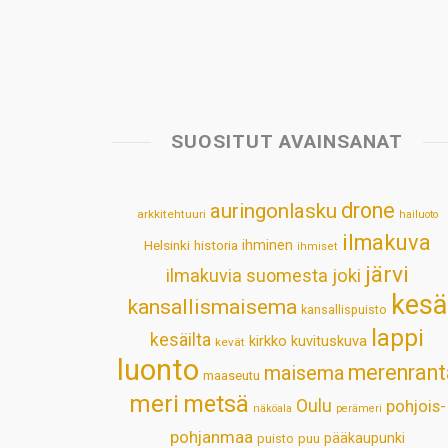
SUOSITUT AVAINSANAT
drone
auringonlasku
arkkitehtuuri
hailuoto
ilmakuva
Helsinki
historia
ihminen
ihmiset
järvi
ilmakuvia suomesta
joki
kesä
kansallismaisema
kansallispuisto
lappi
kesäilta
kirkko
kuvituskuva
kevät
luonto
merenrant
maisema
maaseutu
meri
metsä
Oulu
pohjois-
näköala
perämeri
pohjanmaa
pääkaupunki
puisto
puu