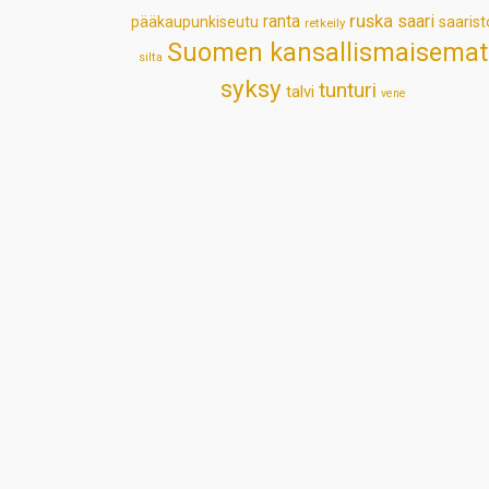
ruska
ranta
saari
pääkaupunkiseutu
saarist
retkeily
Suomen kansallismaisemat
silta
syksy
tunturi
talvi
vene