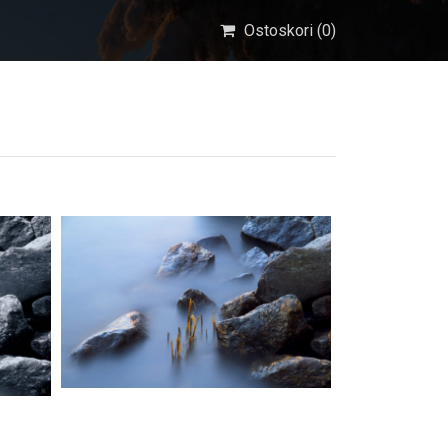
Ostoskori (
0
)