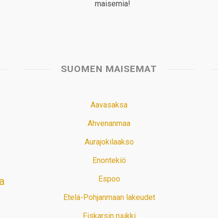
maisemia!
SUOMEN MAISEMAT
Aavasaksa
Ahvenanmaa
Aurajokilaakso
Enontekiö
Espoo
a
Etelä-Pohjanmaan lakeudet
Fiskarsin ruukki