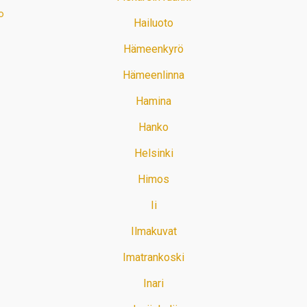
o
Hailuoto
Hämeenkyrö
Hämeenlinna
Hamina
Hanko
Helsinki
Himos
Ii
Ilmakuvat
Imatrankoski
Inari