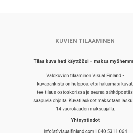
KUVIEN TILAAMINEN
Tilaa kuva heti käyttöösi – maksa myöhemm
Valokuvien tilaaminen Visual Finland -
kuvapankista on helppoa: etsi haluamasi kuvat
tee tilaus ostoskorissa ja seuraa sähköpostiis
saapuvia ohjeita. Kuvatilaukset maksetaan laskul
14 vuorokauden maksuajalla.
Yhteystiedot
info(at)visualfinland.com | 040 5311 064