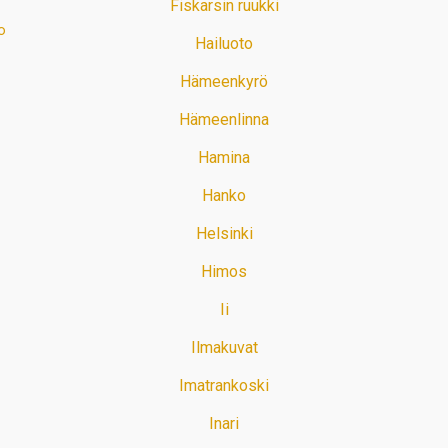
Fiskarsin ruukki
o
Hailuoto
Hämeenkyrö
Hämeenlinna
Hamina
Hanko
Helsinki
Himos
Ii
Ilmakuvat
Imatrankoski
Inari