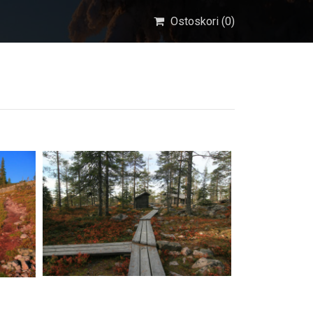
Ostoskori (
0
)