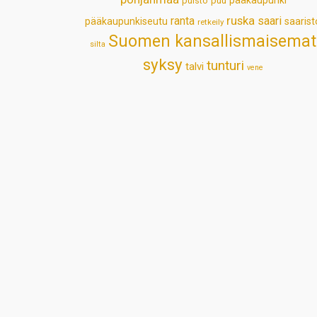
pääkaupunki
puisto
puu
ruska
ranta
saari
pääkaupunkiseutu
saarist
retkeily
Suomen kansallismaisemat
silta
syksy
tunturi
talvi
vene