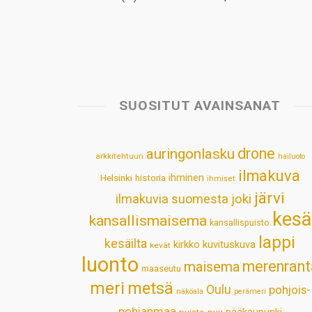
SUOSITUT AVAINSANAT
drone
auringonlasku
arkkitehtuuri
hailuoto
ilmakuva
Helsinki
historia
ihminen
ihmiset
järvi
ilmakuvia suomesta
joki
kesä
kansallismaisema
kansallispuisto
lappi
kesäilta
kirkko
kuvituskuva
kevät
luonto
merenrant
maisema
maaseutu
meri
metsä
Oulu
pohjois-
näköala
perämeri
pohjanmaa