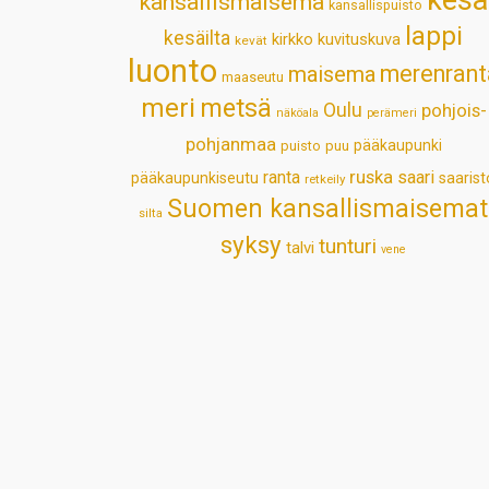
kansallismaisema
kansallispuisto
lappi
kesäilta
kirkko
kuvituskuva
kevät
luonto
merenrant
maisema
maaseutu
meri
metsä
Oulu
pohjois-
näköala
perämeri
pohjanmaa
pääkaupunki
puisto
puu
ruska
ranta
saari
pääkaupunkiseutu
saarist
retkeily
Suomen kansallismaisemat
silta
syksy
tunturi
talvi
vene