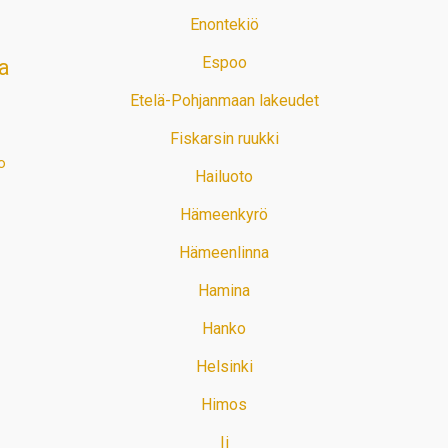
Enontekiö
Espoo
a
Etelä-Pohjanmaan lakeudet
Fiskarsin ruukki
o
Hailuoto
Hämeenkyrö
Hämeenlinna
Hamina
Hanko
Helsinki
Himos
Ii