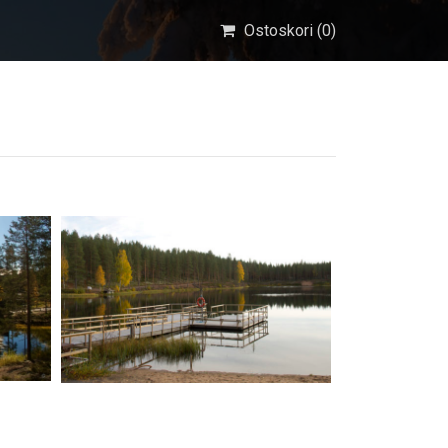
Ostoskori (
0
)