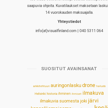
saapuvia ohjeita. Kuvatilaukset maksetaan laskul
14 vuorokauden maksuajalla.
Yhteystiedot
info(at)visualfinland.com | 040 5311 064
SUOSITUT AVAINSANAT
drone
auringonlasku
arkkitehtuuri
hailuoto
ilmakuva
Helsinki
historia
ihminen
ihmiset
järvi
ilmakuvia suomesta
joki
kesä