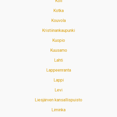
Koli
Kotka
Kouvola
Kristiinankaupunki
Kuopio
Kuusamo
Lahti
Lappeenranta
Lappi
Levi
Liesjärven kansallispuisto
Liminka