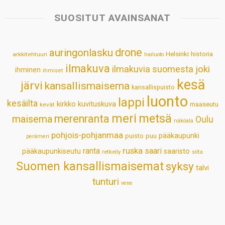
t
e
k
t
i
r
s
b
e
e
l
e
SUOSITUT AVAINSANAT
A
o
d
r
p
o
I
e
drone
auringonlasku
Helsinki
historia
arkkitehtuuri
hailuoto
p
k
n
s
ilmakuva
ilmakuvia suomesta
joki
ihminen
t
ihmiset
kesä
järvi
kansallismaisema
kansallispuisto
luonto
lappi
kesäilta
kirkko
kuvituskuva
maaseutu
kevät
meri
metsä
merenranta
maisema
Oulu
näköala
pohjois-pohjanmaa
pääkaupunki
puisto
puu
perämeri
ruska
ranta
saari
pääkaupunkiseutu
saaristo
retkeily
silta
Suomen kansallismaisemat
syksy
talvi
tunturi
vene