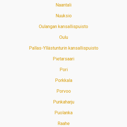
Naantali
Nuuksio
Oulangan kansallispuisto
Oulu
Pallas-Yllästunturin kansallispuisto
Pietarsaari
Pori
Porkkala
Porvoo
Punkaharju
Puolanka
Raahe