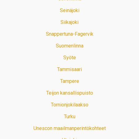
Seinäjoki
Siikajoki
Snappertuna-Fagervik
Suomenlinna
Syöte
Tammisaari
Tampere
Teijon kansallispuisto
Tornionjokilaakso
Turku
Unescon maailmanperintökohteet