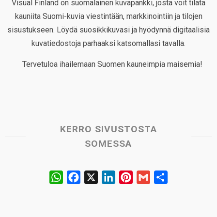
Visual Finland on suomalainen kuvapankki, josta voit tilata
kauniita Suomi-kuvia viestintään, markkinointiin ja tilojen
sisustukseen. Löydä suosikkikuvasi ja hyödynnä digitaalisia
kuvatiedostoja parhaaksi katsomallasi tavalla.
Tervetuloa ihailemaan Suomen kauneimpia maisemia!
KERRO SIVUSTOSTA
SOMESSA
W
F
X
L
P
G
S
h
a
i
i
m
h
a
c
n
n
a
a