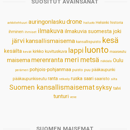
SUOSITUT AVAINSANAT
A
o
d
r
p
o
I
e
drone
auringonlasku
Helsinki
historia
arkkitehtuuri
hailuoto
p
k
n
s
ilmakuva
ilmakuvia suomesta
joki
ihminen
t
ihmiset
kesä
järvi
kansallismaisema
kansallispuisto
luonto
lappi
kesäilta
kirkko
kuvituskuva
maaseutu
kevät
meri
metsä
merenranta
maisema
Oulu
näköala
pohjois-pohjanmaa
pääkaupunki
puisto
puu
perämeri
ruska
ranta
saari
pääkaupunkiseutu
saaristo
retkeily
silta
Suomen kansallismaisemat
syksy
talvi
tunturi
vene
SUOMEN MAISEMAT