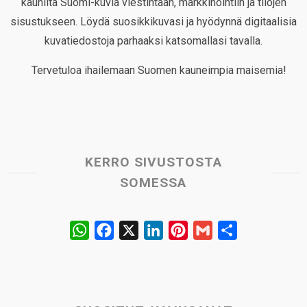
kauniita Suomi-kuvia viestintään, markkinointiin ja tilojen
sisustukseen. Löydä suosikkikuvasi ja hyödynnä digitaalisia
kuvatiedostoja parhaaksi katsomallasi tavalla.
Tervetuloa ihailemaan Suomen kauneimpia maisemia!
KERRO SIVUSTOSTA
SOMESSA
W
F
X
L
P
G
S
h
a
i
i
m
h
a
c
n
n
a
a
t
e
k
t
i
r
s
b
e
e
l
e