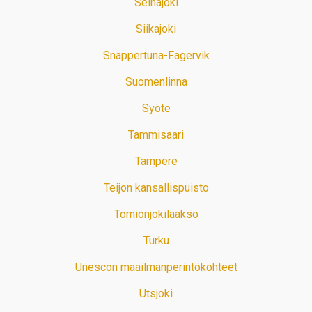
Seinäjoki
Siikajoki
Snappertuna-Fagervik
Suomenlinna
Syöte
Tammisaari
Tampere
Teijon kansallispuisto
Tornionjokilaakso
Turku
Unescon maailmanperintökohteet
Utsjoki