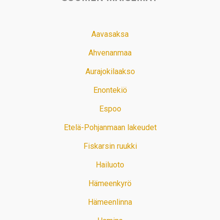
Aavasaksa
Ahvenanmaa
Aurajokilaakso
Enontekiö
Espoo
Etelä-Pohjanmaan lakeudet
Fiskarsin ruukki
Hailuoto
Hämeenkyrö
Hämeenlinna