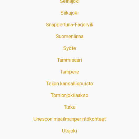
Seinäjoki
Siikajoki
Snappertuna-Fagervik
Suomenlinna
Syöte
Tammisaari
Tampere
Teijon kansallispuisto
Tornionjokilaakso
Turku
Unescon maailmanperintökohteet
Utsjoki