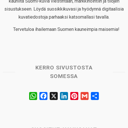
kauniita Suomi-kuvia viestintään, markkinointiin ja tilojen
sisustukseen. Löydä suosikkikuvasi ja hyödynnä digitaalisia
kuvatiedostoja parhaaksi katsomallasi tavalla.
Tervetuloa ihailemaan Suomen kauneimpia maisemia!
KERRO SIVUSTOSTA
SOMESSA
W
F
X
L
P
G
S
h
a
i
i
m
h
a
c
n
n
a
a
t
e
k
t
i
r
s
b
e
e
l
e