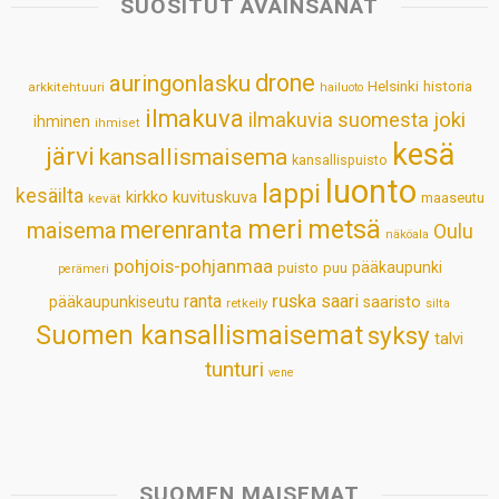
SUOSITUT AVAINSANAT
A
o
d
r
p
o
I
e
drone
auringonlasku
Helsinki
historia
arkkitehtuuri
hailuoto
p
k
n
s
ilmakuva
ilmakuvia suomesta
joki
ihminen
t
ihmiset
kesä
järvi
kansallismaisema
kansallispuisto
luonto
lappi
kesäilta
kirkko
kuvituskuva
maaseutu
kevät
meri
metsä
merenranta
maisema
Oulu
näköala
pohjois-pohjanmaa
pääkaupunki
puisto
puu
perämeri
ruska
ranta
saari
pääkaupunkiseutu
saaristo
retkeily
silta
Suomen kansallismaisemat
syksy
talvi
tunturi
vene
SUOMEN MAISEMAT