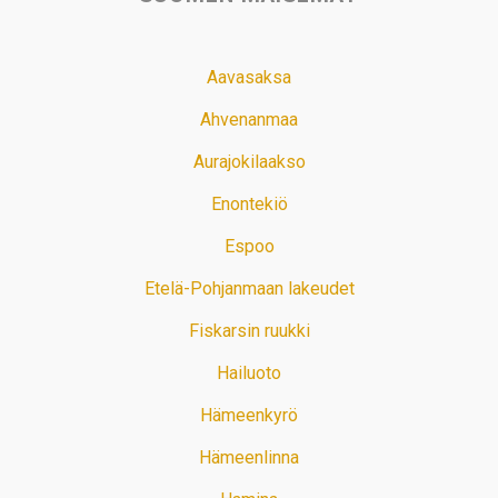
Aavasaksa
Ahvenanmaa
Aurajokilaakso
Enontekiö
Espoo
Etelä-Pohjanmaan lakeudet
Fiskarsin ruukki
Hailuoto
Hämeenkyrö
Hämeenlinna