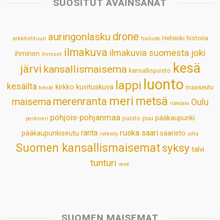
SUOSITUT AVAINSANAT
A
o
d
r
p
o
I
e
drone
auringonlasku
Helsinki
historia
arkkitehtuuri
hailuoto
p
k
n
s
ilmakuva
ilmakuvia suomesta
joki
ihminen
t
ihmiset
kesä
järvi
kansallismaisema
kansallispuisto
luonto
lappi
kesäilta
kirkko
kuvituskuva
maaseutu
kevät
meri
metsä
merenranta
maisema
Oulu
näköala
pohjois-pohjanmaa
pääkaupunki
puisto
puu
perämeri
ruska
ranta
saari
pääkaupunkiseutu
saaristo
retkeily
silta
Suomen kansallismaisemat
syksy
talvi
tunturi
vene
SUOMEN MAISEMAT