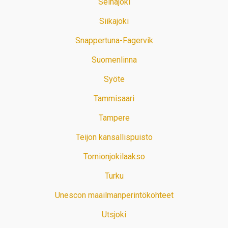
Seinäjoki
Siikajoki
Snappertuna-Fagervik
Suomenlinna
Syöte
Tammisaari
Tampere
Teijon kansallispuisto
Tornionjokilaakso
Turku
Unescon maailmanperintökohteet
Utsjoki