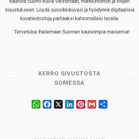
kauniita Suomi-kuvia viestintään, markkinointiin ja tilojen
sisustukseen. Löydä suosikkikuvasi ja hyödynnä digitaalisia
kuvatiedostoja parhaaksi katsomallasi tavalla.
Tervetuloa ihailemaan Suomen kauneimpia maisemia!
KERRO SIVUSTOSTA
SOMESSA
W
F
X
L
P
G
S
h
a
i
i
m
h
a
c
n
n
a
a
t
e
k
t
i
r
s
b
e
e
l
e