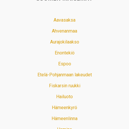
Aavasaksa
Ahvenanmaa
Aurajokilaakso
Enontekiö
Espoo
Etelä-Pohjanmaan lakeudet
Fiskarsin ruukki
Hailuoto
Hämeenkyrö
Hämeenlinna